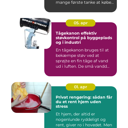
mange første tanke at købe...
05. apr
Tågekanon effektiv
støvkontrol på byggeplads
og i industri
En tågekanon bruges til at
bekæmpe støv ved at
sprøjte en fin tåge af vand
ud i luften. De små vandd...
01. apr
Privat rengøring: sådan får
du et rent hjem uden
stress
Et hjem, der altid er
nogenlunde ryddeligt og
rent, giver ro i hovedet. Men