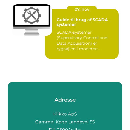
07. nov
Guide til brug af SCADA-
systemer
SCADA-systemer
(Supervisory Control and
Data Acquisition) er
rygsøjlen i moderne
industrielle...
Adresse