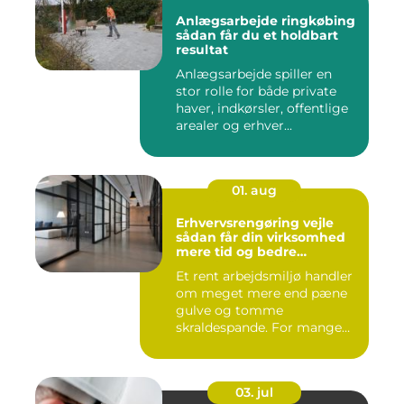
Anlægsarbejde ringkøbing
sådan får du et holdbart
resultat
Anlægsarbejde spiller en
stor rolle for både private
haver, indkørsler, offentlige
arealer og erhver...
01. aug
Erhvervsrengøring vejle
sådan får din virksomhed
mere tid og bedre
arbejdsmiljø
Et rent arbejdsmiljø handler
om meget mere end pæne
gulve og tomme
skraldespande. For mange
virksomh...
03. jul