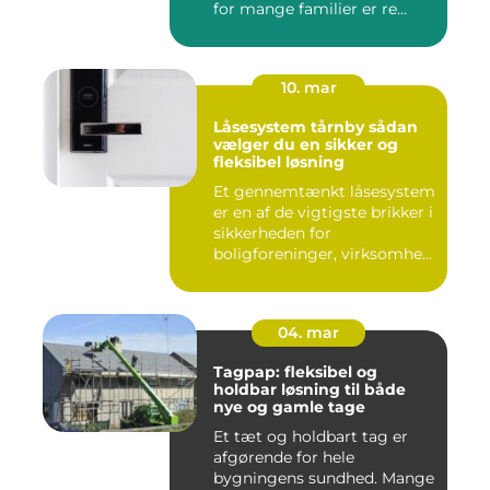
for mange familier er re...
10. mar
Låsesystem tårnby sådan
vælger du en sikker og
fleksibel løsning
Et gennemtænkt låsesystem
er en af de vigtigste brikker i
sikkerheden for
boligforeninger, virksomhe...
04. mar
Tagpap: fleksibel og
holdbar løsning til både
nye og gamle tage
Et tæt og holdbart tag er
afgørende for hele
bygningens sundhed. Mange