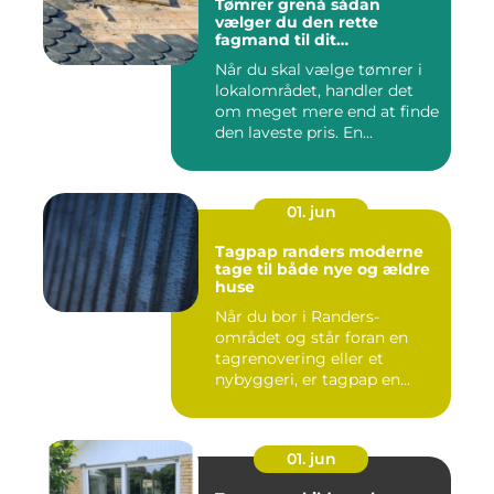
Tømrer grenå sådan
vælger du den rette
fagmand til dit
byggeprojekt
Når du skal vælge tømrer i
lokalområdet, handler det
om meget mere end at finde
den laveste pris. En...
01. jun
Tagpap randers moderne
tage til både nye og ældre
huse
Når du bor i Randers-
området og står foran en
tagrenovering eller et
nybyggeri, er tagpap en
løsning...
01. jun