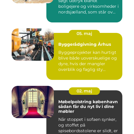
søgt udtryk blandt
boligejere og virksomheder i
nordsjælland, som står ov...
05. maj
Byggerådgivning Århus
Byggeprojekter kan hurtigt
blive både uoverskuelige og
dyre, hvis der mangler
overblik og faglig sty...
02. maj
Møbelpolstring københavn
sådan får du nyt liv i dine
møbler
Når stoppet i sofaen synker,
og stoffet på
spisebordsstolene er slidt, er