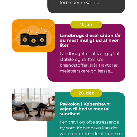
forbinder m&arin...
11. jan
Landbrugs diesel sådan får
du mest muligt ud af hver
liter
Landbruget er afhængigt af
stabile og driftssikre
brændstoffer. Når traktorer,
mejetærskere og læsse...
26. dec
Psykolog i København:
vejen til bedre mental
sundhed
I en travl og ofte stressende
by som København kan det
være udfordrende at finde ro