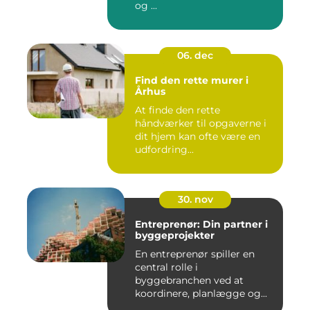
og ...
06. dec
Find den rette murer i
Århus
At finde den rette
håndværker til opgaverne i
dit hjem kan ofte være en
udfordring...
30. nov
Entreprenør: Din partner i
byggeprojekter
En entreprenør spiller en
central rolle i
byggebranchen ved at
koordinere, planlægge og...