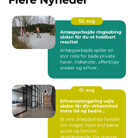
02. aug
Anlægsarbejde ringkøbing
sådan får du et holdbart
resultat
Anlægsarbejde spiller en
stor rolle for både private
haver, indkørsler, offentlige
arealer og erhver...
01. aug
Erhvervsrengøring vejle
sådan får din virksomhed
mere tid og bedre
arbejdsmiljø
Et rent arbejdsmiljø handler
om meget mere end pæne
gulve og tomme
skraldespande. For mange