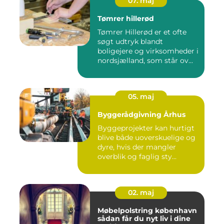
07. maj
Tømrer hillerød
Tømrer Hillerød er et ofte
søgt udtryk blandt
boligejere og virksomheder i
nordsjælland, som står ov...
05. maj
Byggerådgivning Århus
Byggeprojekter kan hurtigt
blive både uoverskuelige og
dyre, hvis der mangler
overblik og faglig sty...
02. maj
Møbelpolstring københavn
sådan får du nyt liv i dine