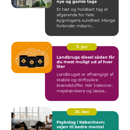
nye og gamle tage
Et tæt og holdbart tag er
afgørende for hele
bygningens sundhed. Mange
forbinder m&arin...
11. jan
Landbrugs diesel sådan får
du mest muligt ud af hver
liter
Landbruget er afhængigt af
stabile og driftssikre
brændstoffer. Når traktorer,
mejetærskere og læsse...
26. dec
Psykolog i København:
vejen til bedre mental