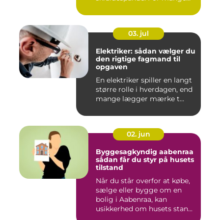
virksomh...
03. jul
Elektriker: sådan vælger du
den rigtige fagmand til
opgaven
En elektriker spiller en langt
større rolle i hverdagen, end
mange lægger mærke t...
02. jun
Byggesagkyndig aabenraa
sådan får du styr på husets
tilstand
Når du står overfor at købe,
sælge eller bygge om en
bolig i Aabenraa, kan
usikkerhed om husets stan...