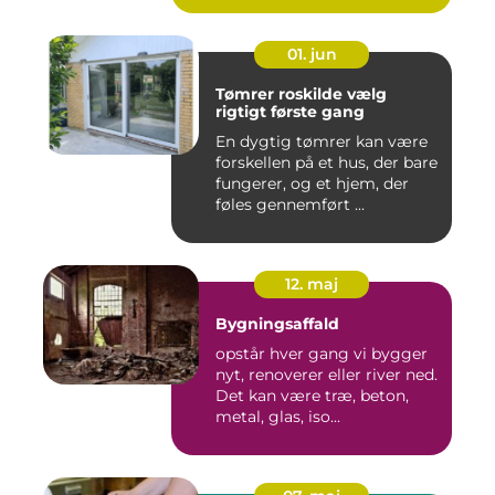
01. jun
Tømrer roskilde vælg
rigtigt første gang
En dygtig tømrer kan være
forskellen på et hus, der bare
fungerer, og et hjem, der
føles gennemført ...
12. maj
Bygningsaffald
opstår hver gang vi bygger
nyt, renoverer eller river ned.
Det kan være træ, beton,
metal, glas, iso...