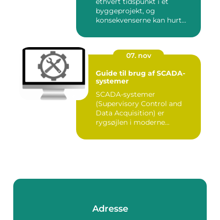
ethvert tidspunkt i et
byggeprojekt, og
konsekvenserne kan hurt...
07. nov
Guide til brug af SCADA-
systemer
SCADA-systemer
(Supervisory Control and
Data Acquisition) er
rygsøjlen i moderne
industrielle...
Adresse