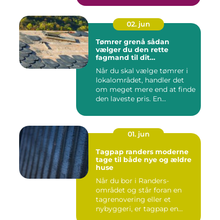
02. jun
Tømrer grenå sådan
vælger du den rette
fagmand til dit
byggeprojekt
Når du skal vælge tømrer i
lokalområdet, handler det
om meget mere end at finde
den laveste pris. En...
01. jun
Tagpap randers moderne
tage til både nye og ældre
huse
Når du bor i Randers-
området og står foran en
tagrenovering eller et
nybyggeri, er tagpap en
løsning...