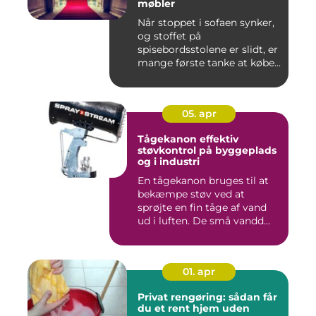
møbler
Når stoppet i sofaen synker,
og stoffet på
spisebordsstolene er slidt, er
mange første tanke at købe...
05. apr
Tågekanon effektiv
støvkontrol på byggeplads
og i industri
En tågekanon bruges til at
bekæmpe støv ved at
sprøjte en fin tåge af vand
ud i luften. De små vandd...
01. apr
Privat rengøring: sådan får
du et rent hjem uden