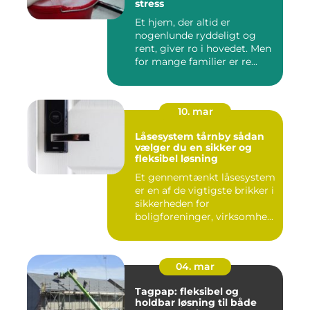
stress
Et hjem, der altid er
nogenlunde ryddeligt og
rent, giver ro i hovedet. Men
for mange familier er re...
10. mar
Låsesystem tårnby sådan
vælger du en sikker og
fleksibel løsning
Et gennemtænkt låsesystem
er en af de vigtigste brikker i
sikkerheden for
boligforeninger, virksomhe...
04. mar
Tagpap: fleksibel og
holdbar løsning til både