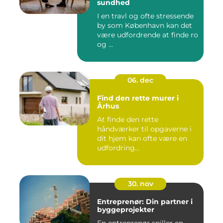
sundhed
I en travl og ofte stressende
by som København kan det
være udfordrende at finde ro
og ...
06. dec
Find den rette murer i
Århus
At finde den rette
håndværker til opgaverne i
dit hjem kan ofte være en
udfordring...
30. nov
Entreprenør: Din partner i
byggeprojekter