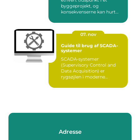
ethvert tidspunkt i et
byggeprojekt, og
konsekvenserne kan hurt...
07. nov
Guide til brug af SCADA-
systemer
SCADA-systemer
(Supervisory Control and
Data Acquisition) er
rygsøjlen i moderne
industrielle...
Adresse