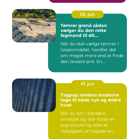
02. jun
Tømrer grenå sådan
vælger du den rette
fagmand til dit
byggeprojekt
Når du skal vælge tømrer i
lokalområdet, handler det
om meget mere end at finde
den laveste pris. En...
01. jun
Tagpap randers moderne
tage til både nye og ældre
huse
Når du bor i Randers-
området og står foran en
tagrenovering eller et
nybyggeri, er tagpap en
løsning...