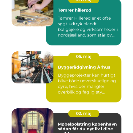
Tømrer hillerød
Tømrer Hillerød er et ofte
søgt udtryk blandt
boligejere og virksomheder i
nordsjælland, som står ov...
05. maj
Byggerådgivning Århus
Byggeprojekter kan hurtigt
blive både uoverskuelige og
dyre, hvis der mangler
overblik og faglig sty...
02. maj
Møbelpolstring københavn
sådan får du nyt liv i dine