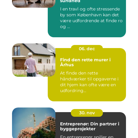
sundhed
I en travl og ofte stressende
by som København kan det
være udfordrende at finde ro
og ...
06. dec
Find den rette murer i
Århus
At finde den rette
håndværker til opgaverne i
dit hjem kan ofte være en
udfordring...
30. nov
Entreprenør: Din partner i
byggeprojekter
En entreprenør spiller en