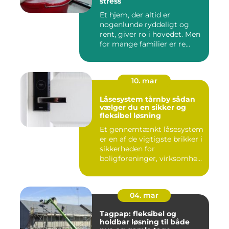
stress
Et hjem, der altid er
nogenlunde ryddeligt og
rent, giver ro i hovedet. Men
for mange familier er re...
10. mar
Låsesystem tårnby sådan
vælger du en sikker og
fleksibel løsning
Et gennemtænkt låsesystem
er en af de vigtigste brikker i
sikkerheden for
boligforeninger, virksomhe...
04. mar
Tagpap: fleksibel og
holdbar løsning til både