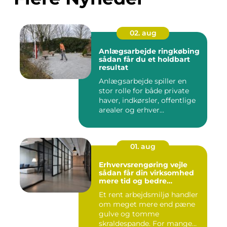
02. aug
Anlægsarbejde ringkøbing
sådan får du et holdbart
resultat
Anlægsarbejde spiller en
stor rolle for både private
haver, indkørsler, offentlige
arealer og erhver...
01. aug
Erhvervsrengøring vejle
sådan får din virksomhed
mere tid og bedre
arbejdsmiljø
Et rent arbejdsmiljø handler
om meget mere end pæne
gulve og tomme
skraldespande. For mange