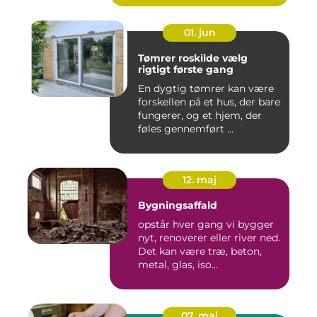
01. jun
Tømrer roskilde vælg
rigtigt første gang
En dygtig tømrer kan være
forskellen på et hus, der bare
fungerer, og et hjem, der
føles gennemført ...
12. maj
Bygningsaffald
opstår hver gang vi bygger
nyt, renoverer eller river ned.
Det kan være træ, beton,
metal, glas, iso...
07. maj