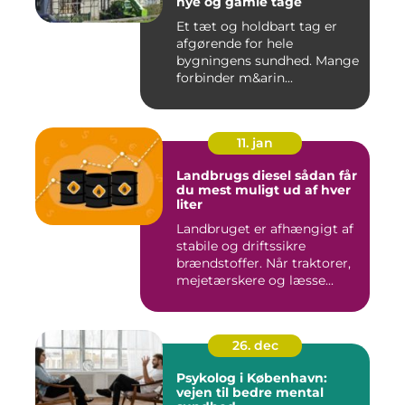
nye og gamle tage
Et tæt og holdbart tag er
afgørende for hele
bygningens sundhed. Mange
forbinder m&arin...
11. jan
Landbrugs diesel sådan får
du mest muligt ud af hver
liter
Landbruget er afhængigt af
stabile og driftssikre
brændstoffer. Når traktorer,
mejetærskere og læsse...
26. dec
Psykolog i København:
vejen til bedre mental