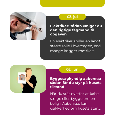
virksomh...
03. jul
Elektriker: sådan vælger du
den rigtige fagmand til
opgaven
En elektriker spiller en langt
større rolle i hverdagen, end
mange lægger mærke t...
02. jun
Byggesagkyndig aabenraa
sådan får du styr på husets
tilstand
Når du står overfor at købe,
sælge eller bygge om en
bolig i Aabenraa, kan
usikkerhed om husets stan...