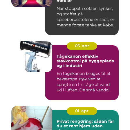
møbler
Når stoppet i sofaen synker,
og stoffet på
spisebordsstolene er slidt, er
mange første tanke at købe...
05. apr
Tågekanon effektiv
støvkontrol på byggeplads
og i industri
En tågekanon bruges til at
bekæmpe støv ved at
sprøjte en fin tåge af vand
ud i luften. De små vandd...
01. apr
Privat rengøring: sådan får
du et rent hjem uden