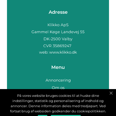
Adresse
web:
www.klikko.dk
Menu
Annoncering
Om os
Cookies
På vores website bruges cookies til at huske dine
indstillinger, statistik og personalisering af indhold og
Kontakt os
annoncer. Denne information deles med tredjepart. Ved
Sitemap
fortsat brug af websiden godkender du cookiepolitikken.