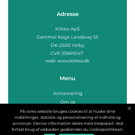
Adresse
web:
www.klikko.dk
Menu
Annoncering
Om os
Cookies
På vores website bruges cookies til at huske dine
indstillinger, statistik og personalisering af indhold og
Kontakt os
annoncer. Denne information deles med tredjepart. Ved
Sitemap
fortsat brug af websiden godkender du cookiepolitikken.