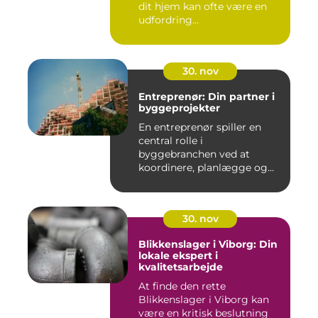
dit hjem kan ofte være en
udfordring...
30. nov
Entreprenør: Din partner i
byggeprojekter
En entreprenør spiller en
central rolle i
byggebranchen ved at
koordinere, planlægge og...
30. nov
Blikkenslager i Viborg: Din
lokale ekspert i
kvalitetsarbejde
At finde den rette
Blikkenslager i Viborg kan
være en kritisk beslutning