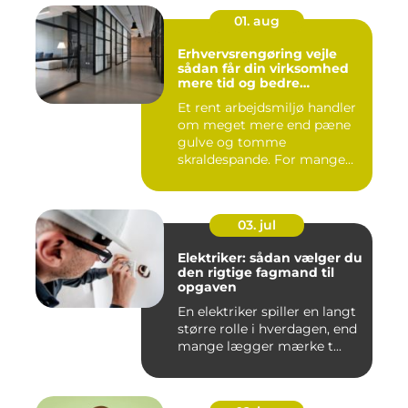
01. aug
Erhvervsrengøring vejle
sådan får din virksomhed
mere tid og bedre
arbejdsmiljø
Et rent arbejdsmiljø handler
om meget mere end pæne
gulve og tomme
skraldespande. For mange
virksomh...
03. jul
Elektriker: sådan vælger du
den rigtige fagmand til
opgaven
En elektriker spiller en langt
større rolle i hverdagen, end
mange lægger mærke t...