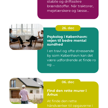
stabile og driftssikre
brændstoffer. Når traktorer,
mejetærskere og læsse...
26. dec
Psykolog i København:
vejen til bedre mental
sundhed
I en travl og ofte stressende
by som København kan det
være udfordrende at finde ro
og ...
06. dec
Find den rette murer i
Århus
At finde den rette
håndværker til opgaverne i