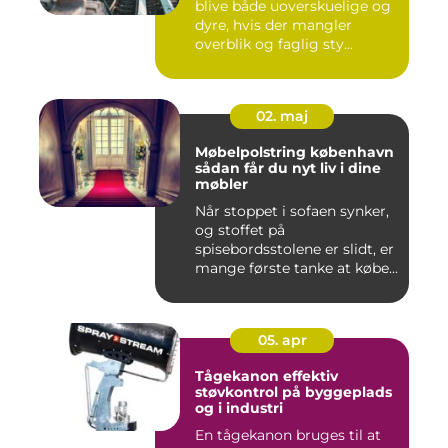
blive både uoverskuelige og
dyre, hvis der mangler
overblik og faglig sty...
02. maj
Møbelpolstring københavn
sådan får du nyt liv i dine
møbler
Når stoppet i sofaen synker,
og stoffet på
spisebordsstolene er slidt, er
mange første tanke at købe...
05. apr
Tågekanon effektiv
støvkontrol på byggeplads
og i industri
En tågekanon bruges til at