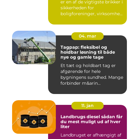
er en af de vigtigste brikker i
sikkerheden for
boligforeninger, virksomhe...
04. mar
Tagpap: fleksibel og
holdbar løsning til både
nye og gamle tage
Et tæt og holdbart tag er
afgørende for hele
bygningens sundhed. Mange
forbinder m&arin...
11. jan
Landbrugs diesel sådan får
du mest muligt ud af hver
liter
Landbruget er afhængigt af