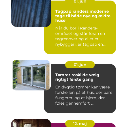
01. jun
Tagpap randers moderne
tage til både nye og ældre
huse
Når du bor i Randers-
området og står foran en
tagrenovering eller et
nybyggeri, er tagpap en
løsning...
01. jun
Tømrer roskilde vælg
rigtigt første gang
En dygtig tømrer kan være
forskellen på et hus, der bare
fungerer, og et hjem, der
føles gennemført ...
12. maj