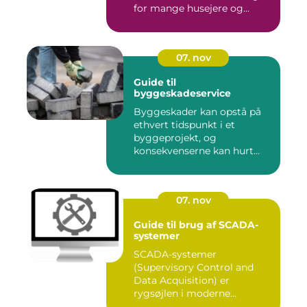
for mange husejere og...
07. nov
Guide til
byggeskadeservice
Byggeskader kan opstå på
ethvert tidspunkt i et
byggeprojekt, og
konsekvenserne kan hurt...
07. nov
Guide til brug af SCADA-
systemer
SCADA-systemer
(Supervisory Control and
Data Acquisition) er
rygsøjlen i moderne
industrielle...