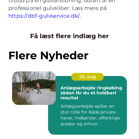
tilbud på en gulvafslibning, udført af en
professionel gulvsliber. Læs mere på
https://dbf-gulvservice.dk/
.
Få læst flere indlæg her
Flere Nyheder
02. aug
Anlægsarbejde ringkøbing
sådan får du et holdbart
resultat
Anlægsarbejde spiller en
stor rolle for både private
haver, indkørsler, offentlige
arealer og erhver...