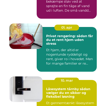
bekæmpe støv ved at
sprøjte en fin tåge af vand
ud i luften. De små vandd...
01. apr
Privat rengøring: sådan får
du et rent hjem uden
stress
Et hjem, der altid er
nogenlunde ryddeligt og
rent, giver ro i hovedet. Men
for mange familier er re...
10. mar
Låsesystem tårnby sådan
vælger du en sikker og
fleksibel løsning
Et gennemtænkt låsesystem