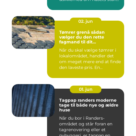
02. jun
Tømrer grenå sådan
vælger du den rette
fagmand til dit
byggeprojekt
Når du skal vælge tømrer i
lokalområdet, handler det
om meget mere end at finde
den laveste pris. En...
01. jun
Tagpap randers moderne
tage til både nye og ældre
huse
Når du bor i Randers-
området og står foran en
tagrenovering eller et
nybyggeri, er tagpap en