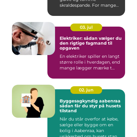
skraldespande. For mange
virksomh...
03. jul
Elektriker: sådan vælger du
den rigtige fagmand til
opgaven
En elektriker spiller en langt
større rolle i hverdagen, end
mange lægger mærke t...
02. jun
Byggesagkyndig aabenraa
sådan får du styr på husets
tilstand
Når du står overfor at købe,
sælge eller bygge om en
bolig i Aabenraa, kan
usikkerhed om husets stan...