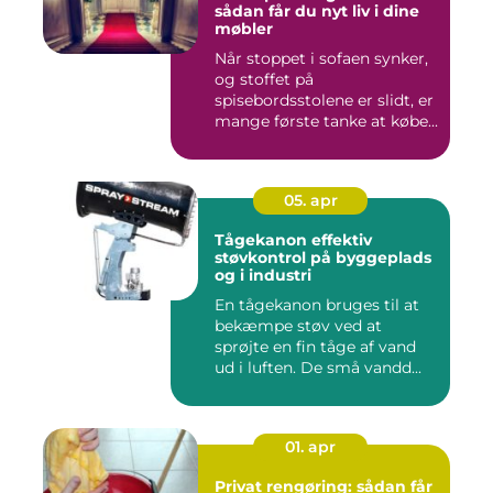
sådan får du nyt liv i dine
møbler
Når stoppet i sofaen synker,
og stoffet på
spisebordsstolene er slidt, er
mange første tanke at købe...
05. apr
Tågekanon effektiv
støvkontrol på byggeplads
og i industri
En tågekanon bruges til at
bekæmpe støv ved at
sprøjte en fin tåge af vand
ud i luften. De små vandd...
01. apr
Privat rengøring: sådan får