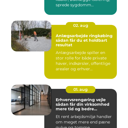
sprede sygdomm...
02. aug
Anlægsarbejde ringkøbing
sådan får du et holdbart
resultat
Anlægsarbejde spiller en
stor rolle for både private
haver, indkørsler, offentlige
arealer og erhver...
01. aug
Erhvervsrengøring vejle
sådan får din virksomhed
mere tid og bedre
arbejdsmiljø
Et rent arbejdsmiljø handler
om meget mere end pæne
gulve og tomme