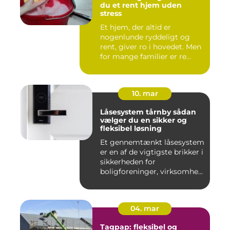
du et rent hjem uden
stress
Et hjem, der altid er
nogenlunde ryddeligt og
rent, giver ro i hovedet. Men
for mange familier er re...
10. mar
Låsesystem tårnby sådan
vælger du en sikker og
fleksibel løsning
Et gennemtænkt låsesystem
er en af de vigtigste brikker i
sikkerheden for
boligforeninger, virksomhe...
04. mar
Tagpap: fleksibel og