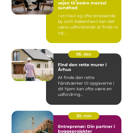
vejen til bedre mental
sundhed
I en travl og ofte stressende
by som København kan det
være udfordrende at finde ro
og ...
06. dec
Find den rette murer i
Århus
At finde den rette
håndværker til opgaverne i
dit hjem kan ofte være en
udfordring...
30. nov
Entreprenør: Din partner i
byggeprojekter