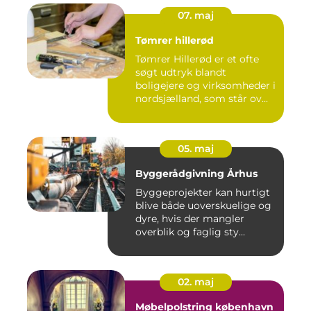
07. maj
Tømrer hillerød
Tømrer Hillerød er et ofte
søgt udtryk blandt
boligejere og virksomheder i
nordsjælland, som står ov...
05. maj
Byggerådgivning Århus
Byggeprojekter kan hurtigt
blive både uoverskuelige og
dyre, hvis der mangler
overblik og faglig sty...
02. maj
Møbelpolstring københavn