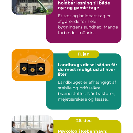
holdbar løsning til både
nye og gamle tage
Et tæt og holdbart tag er
afgørende for hele
bygningens sundhed. Mange
forbinder m&arin...
11. jan
Landbrugs diesel sådan får
du mest muligt ud af hver
liter
Landbruget er afhængigt af
stabile og driftssikre
brændstoffer. Når traktorer,
mejetærskere og læsse...
26. dec
Psykolog i København: