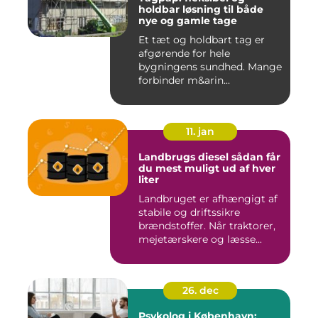
holdbar løsning til både
nye og gamle tage
Et tæt og holdbart tag er
afgørende for hele
bygningens sundhed. Mange
forbinder m&arin...
11. jan
Landbrugs diesel sådan får
du mest muligt ud af hver
liter
Landbruget er afhængigt af
stabile og driftssikre
brændstoffer. Når traktorer,
mejetærskere og læsse...
26. dec
Psykolog i København: