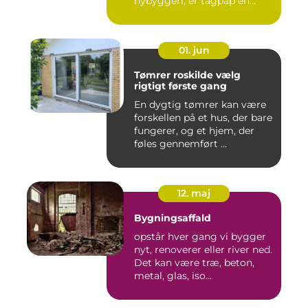
nybyggeri, er tagpap en
løsning...
01. jun
Tømrer roskilde vælg
rigtigt første gang
En dygtig tømrer kan være
forskellen på et hus, der bare
fungerer, og et hjem, der
føles gennemført ...
12. maj
Bygningsaffald
opstår hver gang vi bygger
nyt, renoverer eller river ned.
Det kan være træ, beton,
metal, glas, iso...