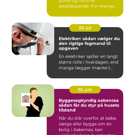
gulve og tomme
skraldespande. For mange
virksomh...
03. jul
Elektriker: sådan vælger du
den rigtige fagmand til
opgaven
En elektriker spiller en langt
større rolle i hverdagen, end
mange lægger mærke t...
02. jun
Byggesagkyndig aabenraa
sådan får du styr på husets
tilstand
Når du står overfor at købe,
sælge eller bygge om en
bolig i Aabenraa, kan