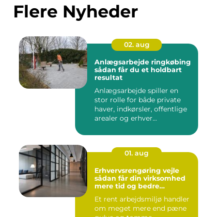
Flere Nyheder
02. aug
Anlægsarbejde ringkøbing
sådan får du et holdbart
resultat
Anlægsarbejde spiller en
stor rolle for både private
haver, indkørsler, offentlige
arealer og erhver...
01. aug
Erhvervsrengøring vejle
sådan får din virksomhed
mere tid og bedre
arbejdsmiljø
Et rent arbejdsmiljø handler
om meget mere end pæne