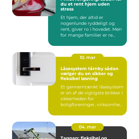
du et rent hjem uden
stress
Et hjem, der altid er
nogenlunde ryddeligt og
rent, giver ro i hovedet. Men
for mange familier er re...
10. mar
Låsesystem tårnby sådan
vælger du en sikker og
fleksibel løsning
Et gennemtænkt låsesystem
er en af de vigtigste brikker i
sikkerheden for
boligforeninger, virksomhe...
04. mar
Tagpap: fleksibel og