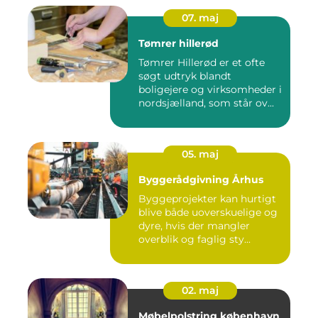
07. maj
Tømrer hillerød
Tømrer Hillerød er et ofte
søgt udtryk blandt
boligejere og virksomheder i
nordsjælland, som står ov...
05. maj
Byggerådgivning Århus
Byggeprojekter kan hurtigt
blive både uoverskuelige og
dyre, hvis der mangler
overblik og faglig sty...
02. maj
Møbelpolstring københavn