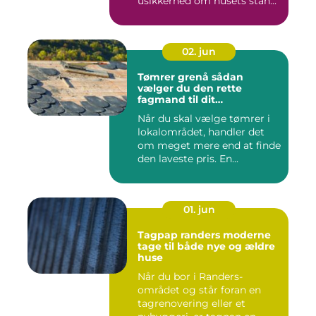
usikkerhed om husets stan...
02. jun
Tømrer grenå sådan
vælger du den rette
fagmand til dit
byggeprojekt
Når du skal vælge tømrer i
lokalområdet, handler det
om meget mere end at finde
den laveste pris. En...
01. jun
Tagpap randers moderne
tage til både nye og ældre
huse
Når du bor i Randers-
området og står foran en
tagrenovering eller et