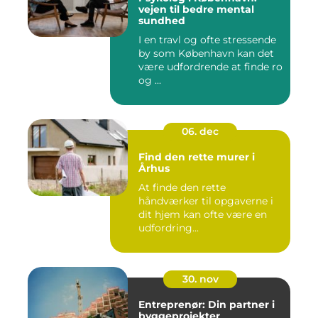
vejen til bedre mental
sundhed
I en travl og ofte stressende
by som København kan det
være udfordrende at finde ro
og ...
06. dec
Find den rette murer i
Århus
At finde den rette
håndværker til opgaverne i
dit hjem kan ofte være en
udfordring...
30. nov
Entreprenør: Din partner i
byggeprojekter