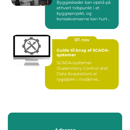
Byggeskader kan opstå på
ethvert tidspunkt i et
byggeprojekt, og
konsekvenserne kan hurt...
07. nov
Guide til brug af SCADA-
systemer
SCADA-systemer
(Supervisory Control and
Data Acquisition) er
rygsøjlen i moderne
industrielle...