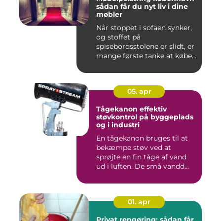
sådan får du nyt liv i dine
møbler
Når stoppet i sofaen synker,
og stoffet på
spisebordsstolene er slidt, er
mange første tanke at købe...
05. apr
Tågekanon effektiv
støvkontrol på byggeplads
og i industri
En tågekanon bruges til at
bekæmpe støv ved at
sprøjte en fin tåge af vand
ud i luften. De små vandd...
01. apr
Privat rengøring: sådan får