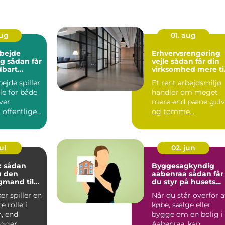
aug
01. aug
bejde
Erhvervsrengøring
 får
vejle sådan får din
dbart
virksomhed mere ti
og bedre
ejde spiller
Et rent arbejdsmiljø
arbejdsmiljø
lle for både
handler om meget
ver,
mere end pæne gulv
, offentlige
og tomme
erhver...
skraldespande. For
mange virksomh...
ul
02. jun
r: sådan
Byggesagkyndig
u den
aabenraa sådan får
agmand til
du styr på husets
tilstand
er spiller en
Når du står overfor a
e rolle i
købe, sælge eller
, end
bygge om en bolig i
gger
Aabenraa, kan