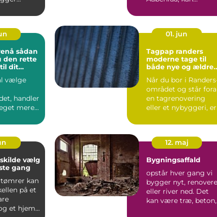
usikkerhed om huse
stan...
jun
01. jun
 sådan
Tagpap randers
 den rette
moderne tage til
il dit
både nye og ældre
jekt
huse
al vælge
Når du bor i Randers
området og står for
det, handler
en tagrenovering
eget mere
eller et nybyggeri, er
de den
tagpap en løsning...
. En...
jun
12. maj
lde vælg
Bygningsaffald
rste gang
opstår hver gang vi
 tømrer kan
bygger nyt, renovere
ellen på et
eller river ned. Det
are
kan være træ, beton,
og et hjem,
metal, glas, iso...