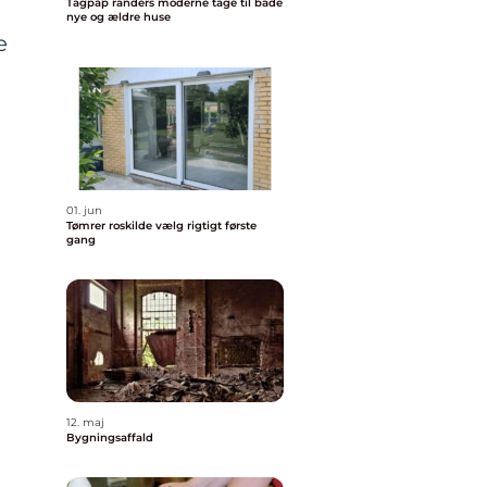
Tagpap randers moderne tage til både
nye og ældre huse
e
01. jun
Tømrer roskilde vælg rigtigt første
gang
12. maj
Bygningsaffald