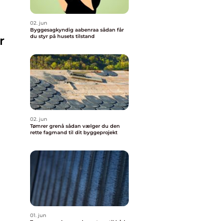
02. jun
Byggesagkyndig aabenraa sådan får
du styr på husets tilstand
r
e
02. jun
Tømrer grenå sådan vælger du den
rette fagmand til dit byggeprojekt
01. jun