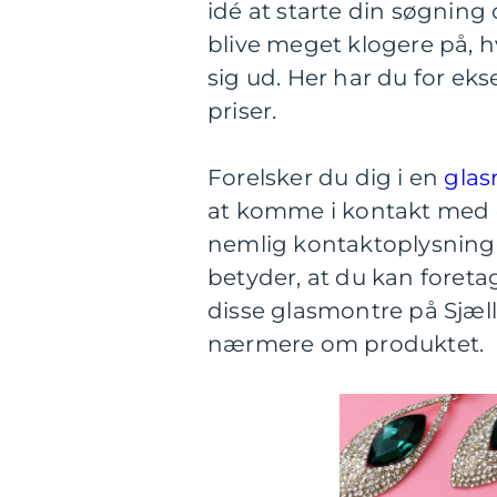
idé at starte din søgning
blive meget klogere på, 
sig ud. Her har du for e
priser.
Forelsker du dig i en
glas
at komme i kontakt med d
nemlig kontaktoplysninge
betyder, at du kan foreta
disse glasmontre på Sjæll
nærmere om produktet.