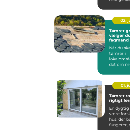
mærke t...
02. 
Tømrer grenå
vælger du
fagmand t
byggepro
Når du sk
tømrer i
lokalområ
det om m
end at fin
laveste pris
01. 
Tømrer roski
rigtigt fø
En dygtig
være forsk
hus, der b
fungerer, 