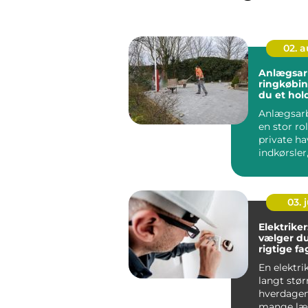
02. 
Anlægsar
ringkøbing sådan
du et hol
resultat
Anlægsarb
en stor ro
private ha
indkørsler
arealer og 
03. j
Elektrike
vælger d
rigtige f
opgaven
En elektrik
langt størr
hverdagen
mange læ