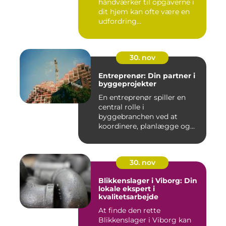
håndværker til opgaverne i
dit hjem kan ofte være en
udfordring...
30. nov
Entreprenør: Din partner i
byggeprojekter
En entreprenør spiller en
central rolle i
byggebranchen ved at
koordinere, planlægge og...
30. nov
Blikkenslager i Viborg: Din
lokale ekspert i
kvalitetsarbejde
At finde den rette
Blikkenslager i Viborg kan