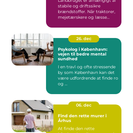
Landbruget er afhængigt af
stabile og driftssikre
brændstoffer. Når traktorer,
mejetærskere og læsse...
26. dec
Psykolog i København:
vejen til bedre mental
sundhed
I en travl og ofte stressende
by som København kan det
være udfordrende at finde ro
og ...
06. dec
Find den rette murer i
Århus
At finde den rette