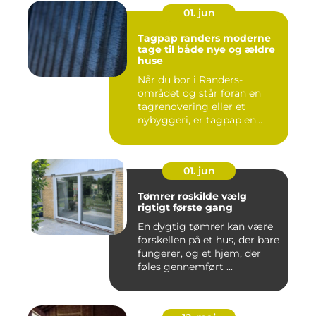
01. jun
Tagpap randers moderne
tage til både nye og ældre
huse
Når du bor i Randers-
området og står foran en
tagrenovering eller et
nybyggeri, er tagpap en
løsning...
01. jun
Tømrer roskilde vælg
rigtigt første gang
En dygtig tømrer kan være
forskellen på et hus, der bare
fungerer, og et hjem, der
føles gennemført ...