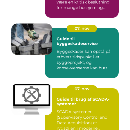
være en kritisk beslutning
for mange husejere og...
07. nov
Guide til
byggeskadeservice
Byggeskader kan opstå på
ethvert tidspunkt i et
byggeprojekt, og
konsekvenserne kan hurt...
07. nov
Guide til brug af SCADA-
systemer
SCADA-systemer
(Supervisory Control and
Data Acquisition) er
rygsøjlen i moderne