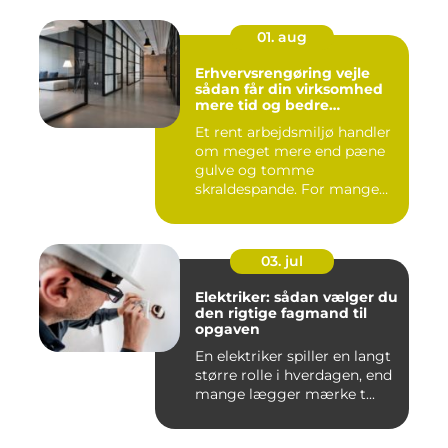
01. aug
Erhvervsrengøring vejle
sådan får din virksomhed
mere tid og bedre
arbejdsmiljø
Et rent arbejdsmiljø handler
om meget mere end pæne
gulve og tomme
skraldespande. For mange
virksomh...
03. jul
Elektriker: sådan vælger du
den rigtige fagmand til
opgaven
En elektriker spiller en langt
større rolle i hverdagen, end
mange lægger mærke t...