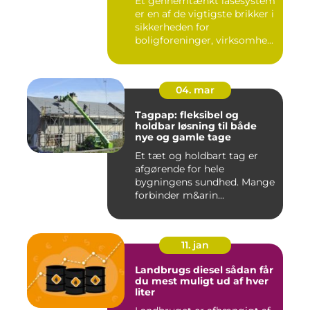
Et gennemtænkt låsesystem
er en af de vigtigste brikker i
sikkerheden for
boligforeninger, virksomhe...
04. mar
Tagpap: fleksibel og
holdbar løsning til både
nye og gamle tage
Et tæt og holdbart tag er
afgørende for hele
bygningens sundhed. Mange
forbinder m&arin...
11. jan
Landbrugs diesel sådan får
du mest muligt ud af hver
liter