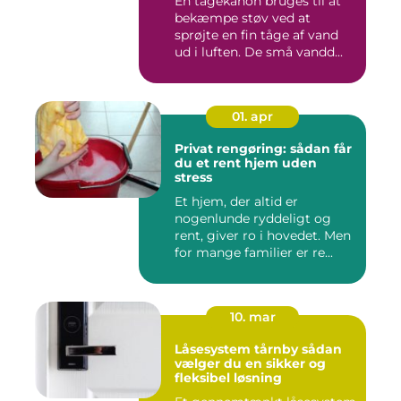
En tågekanon bruges til at
bekæmpe støv ved at
sprøjte en fin tåge af vand
ud i luften. De små vandd...
01. apr
Privat rengøring: sådan får
du et rent hjem uden
stress
Et hjem, der altid er
nogenlunde ryddeligt og
rent, giver ro i hovedet. Men
for mange familier er re...
10. mar
Låsesystem tårnby sådan
vælger du en sikker og
fleksibel løsning