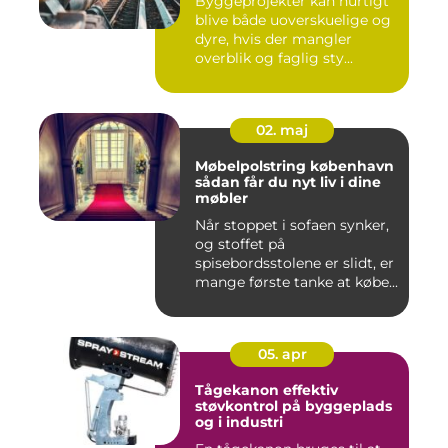
Byggeprojekter kan hurtigt
blive både uoverskuelige og
dyre, hvis der mangler
overblik og faglig sty...
02. maj
Møbelpolstring københavn
sådan får du nyt liv i dine
møbler
Når stoppet i sofaen synker,
og stoffet på
spisebordsstolene er slidt, er
mange første tanke at købe...
05. apr
Tågekanon effektiv
støvkontrol på byggeplads
og i industri