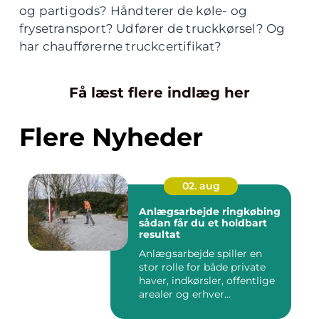
og partigods? Håndterer de køle- og
frysetransport? Udfører de truckkørsel? Og
har chaufførerne truckcertifikat?
Få læst flere indlæg her
Flere Nyheder
02. aug
Anlægsarbejde ringkøbing
sådan får du et holdbart
resultat
Anlægsarbejde spiller en
stor rolle for både private
haver, indkørsler, offentlige
arealer og erhver...