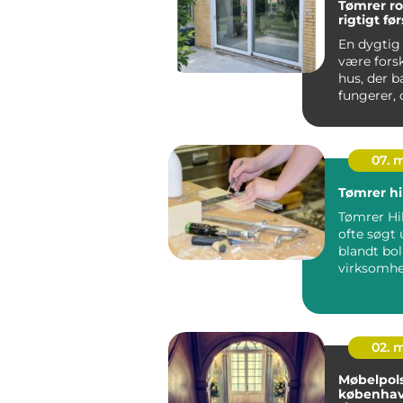
Tømrer roski
rigtigt fø
En dygtig
være forsk
hus, der b
fungerer, 
der føles
...
07. 
Tømrer hi
Tømrer Hil
ofte søgt 
blandt bol
virksomhe
nordsjæll
står ov...
02. 
Møbelpols
københavn så