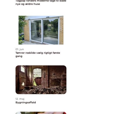
Tagpap randers moderne tage til både
nye og ældre huse
01. jun
Tømrer roskilde vælg rigtigt første
gang
12. maj
Bygningsaffald