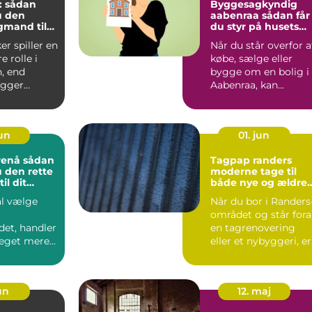
r: sådan
Byggesagkyndig
u den
aabenraa sådan får
agmand til
du styr på husets
tilstand
er spiller en
Når du står overfor a
e rolle i
købe, sælge eller
, end
bygge om en bolig i
gger
Aabenraa, kan
usikkerhed om huse
stan...
jun
01. jun
 sådan
Tagpap randers
 den rette
moderne tage til
il dit
både nye og ældre
jekt
huse
al vælge
Når du bor i Randers
området og står for
det, handler
en tagrenovering
eget mere
eller et nybyggeri, er
de den
tagpap en løsning...
. En...
jun
12. maj