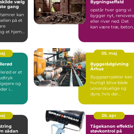
lde vælg
Bygningsaffald
rste gang
opstår hver gang vi
 tømrer kan
bygger nyt, renovere
ellen på et
eller river ned. Det
are
kan være træ, beton,
og et hjem,
metal, glas, iso...
 gennemført
maj
05. maj
llerød
Byggerådgivning
Århus
lerød er et
Byggeprojekter kan
udtryk
hurtigt blive både
igejere og
uoverskuelige og
der i
dyre, hvis der
and, som
mangler overblik og
faglig sty...
maj
05. apr
tring
Tågekanon effektiv
dan
støvkontrol på