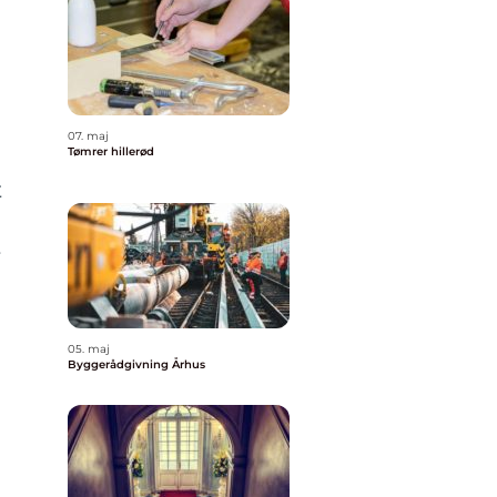
07. maj
.
Tømrer hillerød
t
r
05. maj
Byggerådgivning Århus