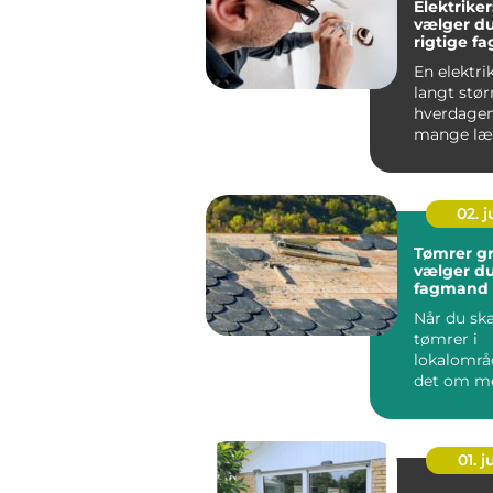
Elektrike
vælger d
rigtige f
opgaven
En elektrik
langt størr
hverdagen
mange læ
mærke t...
02. 
Tømrer grenå
vælger du
fagmand t
byggepro
Når du sk
tømrer i
lokalområ
det om m
end at fin
laveste pris
01. 