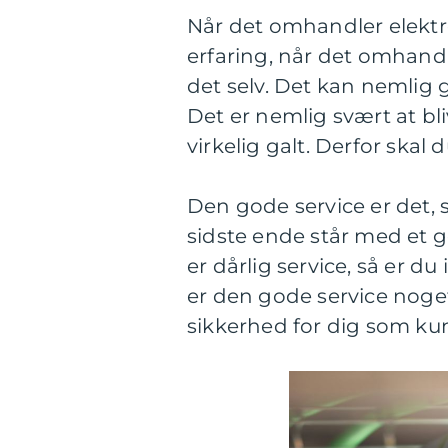
Når det omhandler elektron
erfaring, når det omhandl
det selv. Det kan nemlig g
Det er nemlig svært at bl
virkelig galt. Derfor skal 
Den gode service er det, 
sidste ende står med et go
er dårlig service, så er du
er den gode service noget
sikkerhed for dig som kund