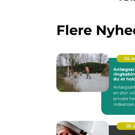
Flere Nyhe
02. 
Anlægsar
ringkøbing sådan
du et hol
resultat
Anlægsarb
en stor ro
private ha
indkørsler
arealer og 
03. j