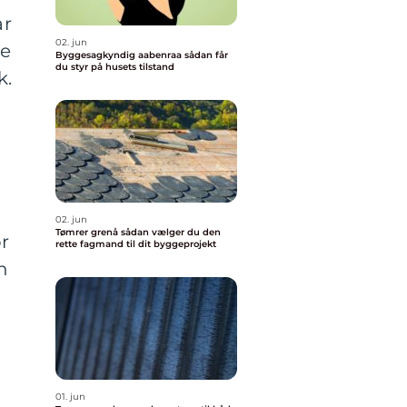
ar
02. jun
re
Byggesagkyndig aabenraa sådan får
du styr på husets tilstand
k.
02. jun
Tømrer grenå sådan vælger du den
or
rette fagmand til dit byggeprojekt
n
01. jun