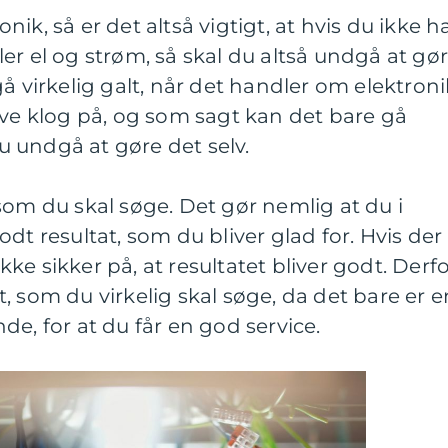
ik, så er det altså vigtigt, at hvis du ikke h
er el og strøm, så skal du altså undgå at gø
å virkelig galt, når det handler om elektroni
ive klog på, og som sagt kan det bare gå
du undgå at gøre det selv.
som du skal søge. Det gør nemlig at du i
dt resultat, som du bliver glad for. Hvis der
 ikke sikker på, at resultatet bliver godt. Derf
, som du virkelig skal søge, da det bare er e
e, for at du får en god service.