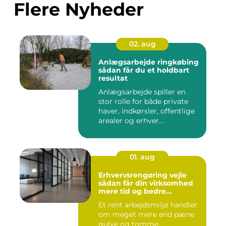
Flere Nyheder
02. aug
Anlægsarbejde ringkøbing
sådan får du et holdbart
resultat
Anlægsarbejde spiller en
stor rolle for både private
haver, indkørsler, offentlige
arealer og erhver...
01. aug
Erhvervsrengøring vejle
sådan får din virksomhed
mere tid og bedre
arbejdsmiljø
Et rent arbejdsmiljø handler
om meget mere end pæne
gulve og tomme