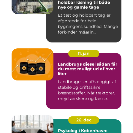
holdbar løsning til både
nye og gamle tage
Et tæt og holdbart tag er
afgørende for hele
bygningens sundhed. Mange
forbinder m&arin...
11. jan
Landbrugs diesel sådan får
du mest muligt ud af hver
liter
Landbruget er afhængigt af
stabile og driftssikre
brændstoffer. Når traktorer,
mejetærskere og læsse...
26. dec
Psykolog i København: