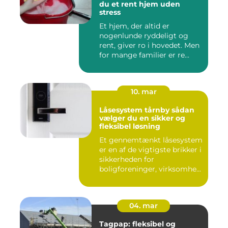
du et rent hjem uden
stress
Et hjem, der altid er
nogenlunde ryddeligt og
rent, giver ro i hovedet. Men
for mange familier er re...
10. mar
Låsesystem tårnby sådan
vælger du en sikker og
fleksibel løsning
Et gennemtænkt låsesystem
er en af de vigtigste brikker i
sikkerheden for
boligforeninger, virksomhe...
04. mar
Tagpap: fleksibel og