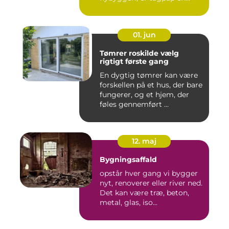
løsning...
01. jun
Tømrer roskilde vælg
rigtigt første gang
En dygtig tømrer kan være
forskellen på et hus, der bare
fungerer, og et hjem, der
føles gennemført ...
12. maj
Bygningsaffald
opstår hver gang vi bygger
nyt, renoverer eller river ned.
Det kan være træ, beton,
metal, glas, iso...