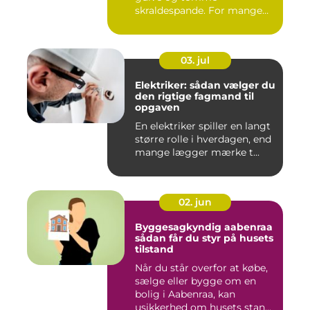
skraldespande. For mange
virksomh...
03. jul
Elektriker: sådan vælger du
den rigtige fagmand til
opgaven
En elektriker spiller en langt
større rolle i hverdagen, end
mange lægger mærke t...
02. jun
Byggesagkyndig aabenraa
sådan får du styr på husets
tilstand
Når du står overfor at købe,
sælge eller bygge om en
bolig i Aabenraa, kan
usikkerhed om husets stan...