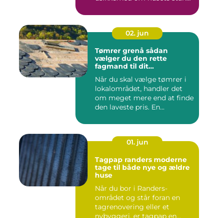
02. jun
Tømrer grenå sådan
vælger du den rette
fagmand til dit
byggeprojekt
Når du skal vælge tømrer i
lokalområdet, handler det
om meget mere end at finde
den laveste pris. En...
01. jun
Tagpap randers moderne
tage til både nye og ældre
huse
Når du bor i Randers-
området og står foran en
tagrenovering eller et
nybyggeri, er tagpap en