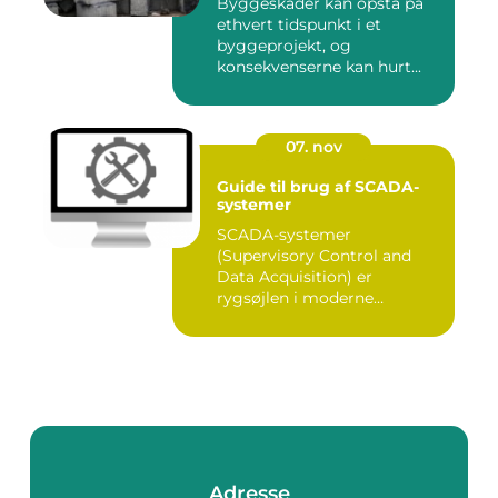
Byggeskader kan opstå på
ethvert tidspunkt i et
byggeprojekt, og
konsekvenserne kan hurt...
07. nov
Guide til brug af SCADA-
systemer
SCADA-systemer
(Supervisory Control and
Data Acquisition) er
rygsøjlen i moderne
industrielle...
Adresse