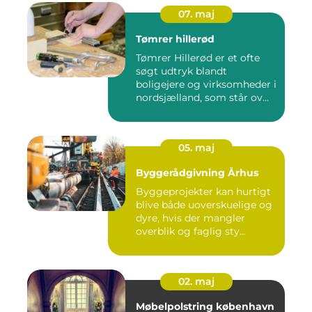
07. maj
Tømrer hillerød
Tømrer Hillerød er et ofte
søgt udtryk blandt
boligejere og virksomheder i
nordsjælland, som står ov...
05. maj
Byggerådgivning Århus
Byggeprojekter kan hurtigt
blive både uoverskuelige og
dyre, hvis der mangler
overblik og faglig sty...
02. maj
Møbelpolstring københavn