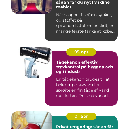
sådan får du nyt liv i dine
møbler
Når stoppet i sofaen synker,
og stoffet på
spisebordsstolene er slidt, er
mange første tanke at købe...
05. apr
Tågekanon effektiv
støvkontrol på byggeplads
og i industri
En tågekanon bruges til at
bekæmpe støv ved at
sprøjte en fin tåge af vand
ud i luften. De små vandd...
01. apr
Privat rengøring: sådan får