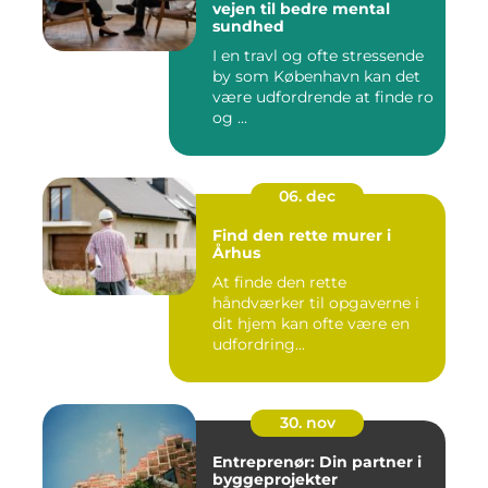
vejen til bedre mental
sundhed
I en travl og ofte stressende
by som København kan det
være udfordrende at finde ro
og ...
06. dec
Find den rette murer i
Århus
At finde den rette
håndværker til opgaverne i
dit hjem kan ofte være en
udfordring...
30. nov
Entreprenør: Din partner i
byggeprojekter