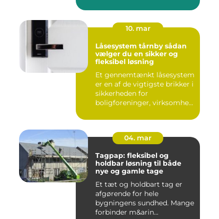
10. mar
Låsesystem tårnby sådan
vælger du en sikker og
fleksibel løsning
Et gennemtænkt låsesystem
er en af de vigtigste brikker i
sikkerheden for
boligforeninger, virksomhe...
04. mar
Tagpap: fleksibel og
holdbar løsning til både
nye og gamle tage
Et tæt og holdbart tag er
afgørende for hele
bygningens sundhed. Mange
forbinder m&arin...