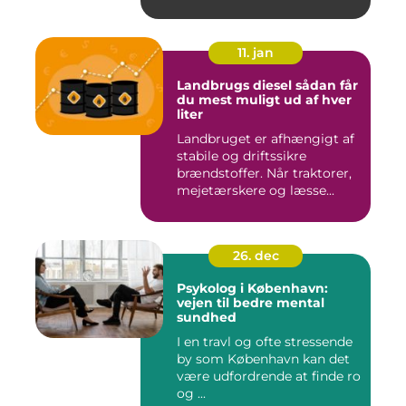
11. jan
Landbrugs diesel sådan får
du mest muligt ud af hver
liter
Landbruget er afhængigt af
stabile og driftssikre
brændstoffer. Når traktorer,
mejetærskere og læsse...
26. dec
Psykolog i København:
vejen til bedre mental
sundhed
I en travl og ofte stressende
by som København kan det
være udfordrende at finde ro
og ...