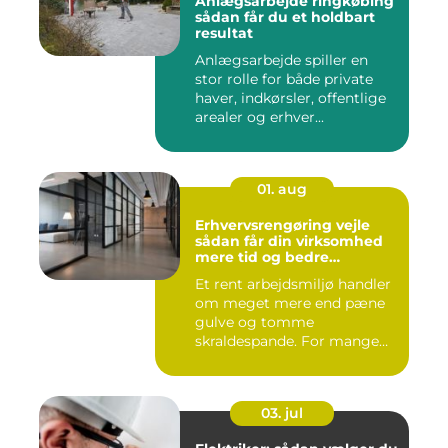
Anlægsarbejde ringkøbing
sådan får du et holdbart
resultat
Anlægsarbejde spiller en
stor rolle for både private
haver, indkørsler, offentlige
arealer og erhver...
01. aug
Erhvervsrengøring vejle
sådan får din virksomhed
mere tid og bedre
arbejdsmiljø
Et rent arbejdsmiljø handler
om meget mere end pæne
gulve og tomme
skraldespande. For mange
virksomh...
03. jul