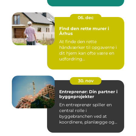
06. dec
Find den rette murer i
Århus
At finde den rette
håndværker til opgaverne i
dit hjem kan ofte være en
udfordring...
30. nov
Entreprenør: Din partner i
byggeprojekter
En entreprenør spiller en
central rolle i
byggebranchen ved at
koordinere, planlægge og...