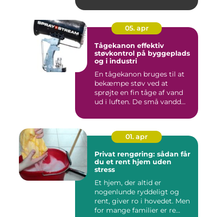
05. apr
Tågekanon effektiv
støvkontrol på byggeplads
og i industri
En tågekanon bruges til at
bekæmpe støv ved at
sprøjte en fin tåge af vand
ud i luften. De små vandd...
01. apr
Privat rengøring: sådan får
du et rent hjem uden
stress
Et hjem, der altid er
nogenlunde ryddeligt og
rent, giver ro i hovedet. Men
for mange familier er re...