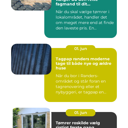
fagmand til dit
byggeprojekt
Når du skal vælge tømrer i
lokalområdet, handler det
om meget mere end at finde
den laveste pris. En...
01. jun
Tagpap randers moderne
tage til både nye og ældre
huse
Når du bor i Randers-
området og står foran en
tagrenovering eller et
nybyggeri, er tagpap en
løsning...
01. jun
Tømrer roskilde vælg
rigtigt første gang