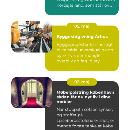
nordsjælland, som står ov...
05. maj
Byggerådgivning Århus
Byggeprojekter kan hurtigt
blive både uoverskuelige og
dyre, hvis der mangler
overblik og faglig sty...
02. maj
Møbelpolstring københavn
sådan får du nyt liv i dine
møbler
Når stoppet i sofaen synker,
og stoffet på
spisebordsstolene er slidt, er
mange første tanke at købe...