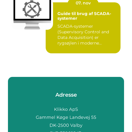
07. nov
Guide til brug af SCADA-
systemer
SCADA-systemer
(Supervisory Control and
Data Acquisition) er
rygsøjlen i moderne
industrielle...
Adresse