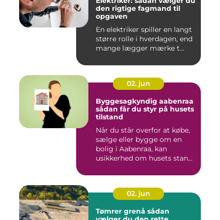
Elektriker: sådan vælger du
den rigtige fagmand til
opgaven
En elektriker spiller en langt
større rolle i hverdagen, end
mange lægger mærke t...
02. jun
Byggesagkyndig aabenraa
sådan får du styr på husets
tilstand
Når du står overfor at købe,
sælge eller bygge om en
bolig i Aabenraa, kan
usikkerhed om husets stan...
02. jun
Tømrer grenå sådan
vælger du den rette