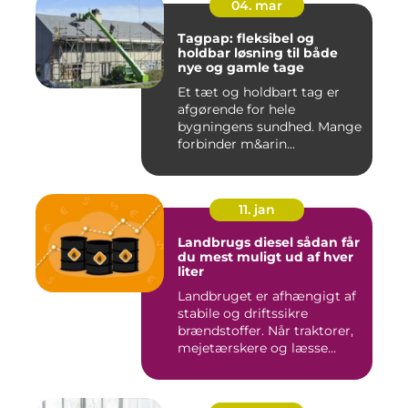
04. mar
Tagpap: fleksibel og
holdbar løsning til både
nye og gamle tage
Et tæt og holdbart tag er
afgørende for hele
bygningens sundhed. Mange
forbinder m&arin...
11. jan
Landbrugs diesel sådan får
du mest muligt ud af hver
liter
Landbruget er afhængigt af
stabile og driftssikre
brændstoffer. Når traktorer,
mejetærskere og læsse...