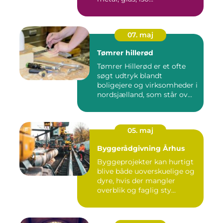
07. maj
Tømrer hillerød
Tømrer Hillerød er et ofte
søgt udtryk blandt
boligejere og virksomheder i
nordsjælland, som står ov...
05. maj
Byggerådgivning Århus
Byggeprojekter kan hurtigt
blive både uoverskuelige og
dyre, hvis der mangler
overblik og faglig sty...