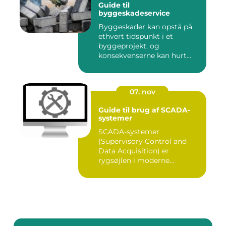
Guide til
byggeskadeservice
Byggeskader kan opstå på
ethvert tidspunkt i et
byggeprojekt, og
konsekvenserne kan hurt...
07. nov
Guide til brug af SCADA-
systemer
SCADA-systemer
(Supervisory Control and
Data Acquisition) er
rygsøjlen i moderne
industrielle...