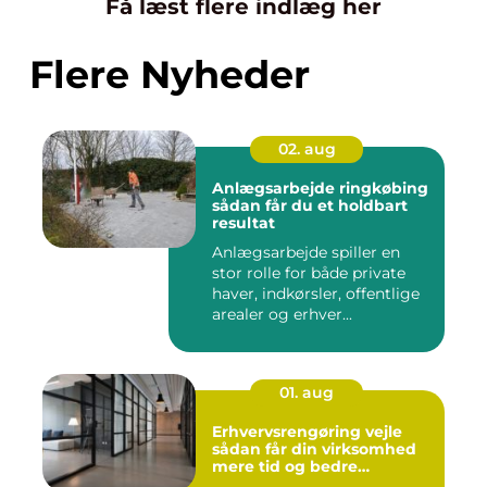
Få læst flere indlæg her
Flere Nyheder
02. aug
Anlægsarbejde ringkøbing
sådan får du et holdbart
resultat
Anlægsarbejde spiller en
stor rolle for både private
haver, indkørsler, offentlige
arealer og erhver...
01. aug
Erhvervsrengøring vejle
sådan får din virksomhed
mere tid og bedre
arbejdsmiljø