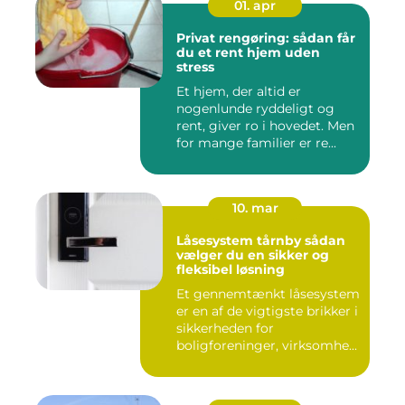
01. apr
Privat rengøring: sådan får
du et rent hjem uden
stress
Et hjem, der altid er
nogenlunde ryddeligt og
rent, giver ro i hovedet. Men
for mange familier er re...
10. mar
Låsesystem tårnby sådan
vælger du en sikker og
fleksibel løsning
Et gennemtænkt låsesystem
er en af de vigtigste brikker i
sikkerheden for
boligforeninger, virksomhe...