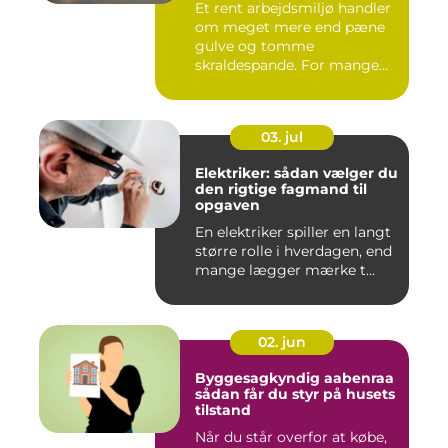
Et rent arbejdsmiljø handler
om meget mere end pæne
gulve og tomme
skraldespande. For mange
virksomh...
03. jul
Elektriker: sådan vælger du
den rigtige fagmand til
opgaven
En elektriker spiller en langt
større rolle i hverdagen, end
mange lægger mærke t...
02. jun
Byggesagkyndig aabenraa
sådan får du styr på husets
tilstand
Når du står overfor at købe,