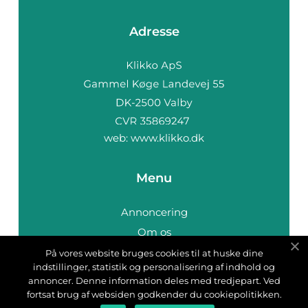
Adresse
web:
www.klikko.dk
Menu
Annoncering
Om os
Cookies
På vores website bruges cookies til at huske dine
indstillinger, statistik og personalisering af indhold og
Kontakt os
annoncer. Denne information deles med tredjepart. Ved
Sitemap
fortsat brug af websiden godkender du cookiepolitikken.