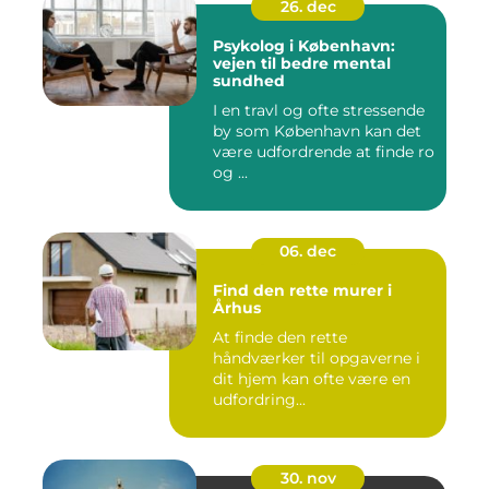
26. dec
Psykolog i København:
vejen til bedre mental
sundhed
I en travl og ofte stressende
by som København kan det
være udfordrende at finde ro
og ...
06. dec
Find den rette murer i
Århus
At finde den rette
håndværker til opgaverne i
dit hjem kan ofte være en
udfordring...
30. nov