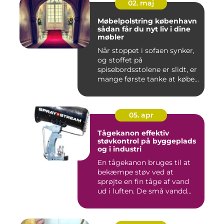
02. maj
Møbelpolstring københavn
sådan får du nyt liv i dine
møbler
Når stoppet i sofaen synker,
og stoffet på
spisebordsstolene er slidt, er
mange første tanke at købe...
05. apr
Tågekanon effektiv
støvkontrol på byggeplads
og i industri
En tågekanon bruges til at
bekæmpe støv ved at
sprøjte en fin tåge af vand
ud i luften. De små vandd...