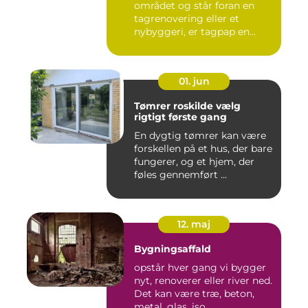
området og står foran en
tagrenovering eller et
nybyggeri, er tagpap en
løsning...
01. jun
Tømrer roskilde vælg
rigtigt første gang
En dygtig tømrer kan være
forskellen på et hus, der bare
fungerer, og et hjem, der
føles gennemført ...
12. maj
Bygningsaffald
opstår hver gang vi bygger
nyt, renoverer eller river ned.
Det kan være træ, beton,
metal, glas, iso...