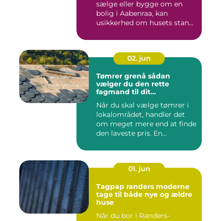
sælge eller bygge om en
bolig i Aabenraa, kan
usikkerhed om husets stan...
02. jun
Tømrer grenå sådan
vælger du den rette
fagmand til dit
byggeprojekt
Når du skal vælge tømrer i
lokalområdet, handler det
om meget mere end at finde
den laveste pris. En...
01. jun
Tagpap randers moderne
tage til både nye og ældre
huse
Når du bor i Randers-