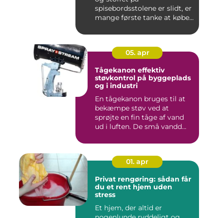
spisebordsstolene er slidt, er
mange første tanke at købe...
05. apr
Tågekanon effektiv
støvkontrol på byggeplads
og i industri
En tågekanon bruges til at
bekæmpe støv ved at
sprøjte en fin tåge af vand
ud i luften. De små vandd...
01. apr
Privat rengøring: sådan får
du et rent hjem uden
stress
Et hjem, der altid er
nogenlunde ryddeligt og