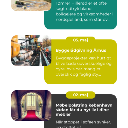
Tømrer Hillerød er et ofte
søgt udtryk blandt
boligejere og virksomheder i
nordsjælland, som står ov...
05. maj
Byggerådgivning Århus
Byggeprojekter kan hurtigt
blive både uoverskuelige og
dyre, hvis der mangler
overblik og faglig sty...
02. maj
Møbelpolstring københavn
sådan får du nyt liv i dine
møbler
Når stoppet i sofaen synker,
og stoffet på