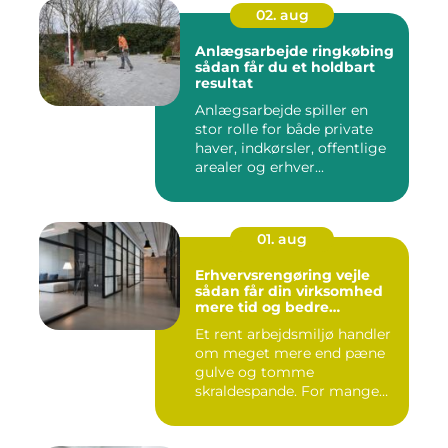
02. aug
Anlægsarbejde ringkøbing
sådan får du et holdbart
resultat
Anlægsarbejde spiller en
stor rolle for både private
haver, indkørsler, offentlige
arealer og erhver...
01. aug
Erhvervsrengøring vejle
sådan får din virksomhed
mere tid og bedre
arbejdsmiljø
Et rent arbejdsmiljø handler
om meget mere end pæne
gulve og tomme
skraldespande. For mange
virksomh...