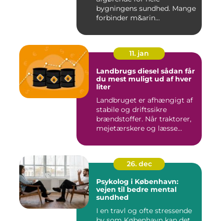
bygningens sundhed. Mange
forbinder m&arin...
11. jan
Landbrugs diesel sådan får
du mest muligt ud af hver
liter
Landbruget er afhængigt af
stabile og driftssikre
brændstoffer. Når traktorer,
mejetærskere og læsse...
26. dec
Psykolog i København:
vejen til bedre mental
sundhed
I en travl og ofte stressende
by som København kan det