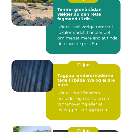
Tømrer grenå sådan
vælger du den rette
fagmand til dit
byggeprojekt
Når du skal vælge tømrer i
lokalområdet, handler det
om meget mere end at finde
den laveste pris. En...
01. jun
Tagpap randers moderne
tage til både nye og ældre
huse
Når du bor i Randers-
området og står foran en
tagrenovering eller et
nybyggeri, er tagpap en
løsning...
01. jun