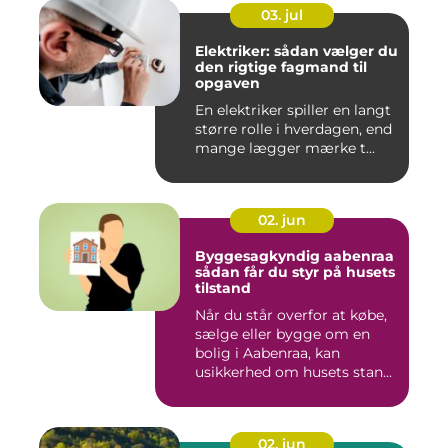
03. jul
Elektriker: sådan vælger du
den rigtige fagmand til
opgaven
En elektriker spiller en langt
større rolle i hverdagen, end
mange lægger mærke t...
02. jun
Byggesagkyndig aabenraa
sådan får du styr på husets
tilstand
Når du står overfor at købe,
sælge eller bygge om en
bolig i Aabenraa, kan
usikkerhed om husets stan...
02. jun