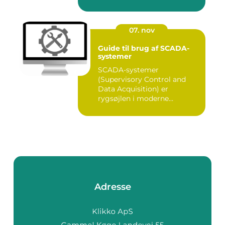
07. nov
Guide til brug af SCADA-
systemer
SCADA-systemer
(Supervisory Control and
Data Acquisition) er
rygsøjlen i moderne
industrielle...
Adresse