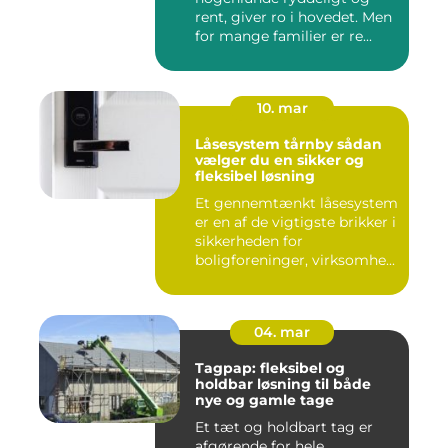
rent, giver ro i hovedet. Men
for mange familier er re...
10. mar
Låsesystem tårnby sådan
vælger du en sikker og
fleksibel løsning
Et gennemtænkt låsesystem
er en af de vigtigste brikker i
sikkerheden for
boligforeninger, virksomhe...
04. mar
Tagpap: fleksibel og
holdbar løsning til både
nye og gamle tage
Et tæt og holdbart tag er
afgørende for hele