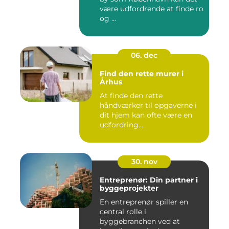
være udfordrende at finde ro
og ...
06. dec
Find den rette murer i
Århus
At finde den rette
håndværker til opgaverne i
dit hjem kan ofte være en
udfordring...
30. nov
Entreprenør: Din partner i
byggeprojekter
En entreprenør spiller en
central rolle i
byggebranchen ved at