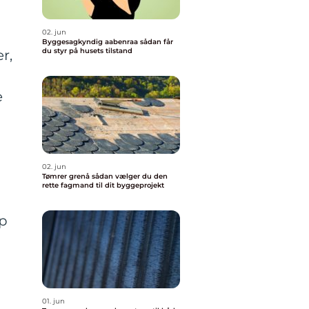
02. jun
Byggesagkyndig aabenraa sådan får
du styr på husets tilstand
r,
e
02. jun
Tømrer grenå sådan vælger du den
rette fagmand til dit byggeprojekt
lp
01. jun