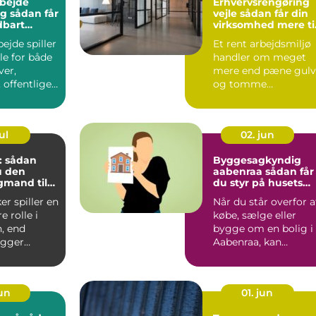
bejde
Erhvervsrengøring
 får
vejle sådan får din
dbart
virksomhed mere ti
og bedre
ejde spiller
Et rent arbejdsmiljø
arbejdsmiljø
lle for både
handler om meget
ver,
mere end pæne gulv
, offentlige
og tomme
erhver...
skraldespande. For
mange virksomh...
ul
02. jun
r: sådan
Byggesagkyndig
u den
aabenraa sådan får
agmand til
du styr på husets
tilstand
er spiller en
Når du står overfor a
e rolle i
købe, sælge eller
, end
bygge om en bolig i
gger
Aabenraa, kan
usikkerhed om huse
stan...
jun
01. jun