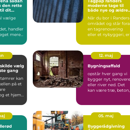
 sådan
Tagpap randers
 den rette
moderne tage til
il dit
både nye og ældre
jekt
huse
al vælge
Når du bor i Randers
området og står for
det, handler
en tagrenovering
eget mere
eller et nybyggeri, er
de den
tagpap en løsning...
. En...
jun
12. maj
lde vælg
Bygningsaffald
rste gang
opstår hver gang vi
 tømrer kan
bygger nyt, renovere
ellen på et
eller river ned. Det
are
kan være træ, beton,
og et hjem,
metal, glas, iso...
 gennemført
maj
05. maj
llerød
Byggerådgivning