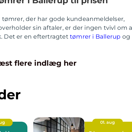
mrer i Ballerup til prisen
en tømrer, der har gode kundeanmeldelser,
overholder sin aftaler, er der ingen tvivl om 
. Det er en eftertragtet
tømrer i Ballerup
og
æst flere indlæg her
der
aug
01. aug