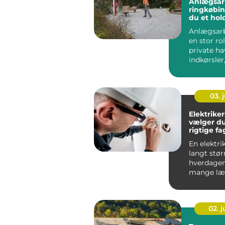
Anlægsar
ringkøbing sådan
du et hol
resultat
Anlægsarb
en stor ro
private ha
indkørsler
arealer og 
03. j
Elektrike
vælger d
rigtige f
opgaven
En elektrik
langt størr
hverdagen
mange læ
mærke t...
02. 