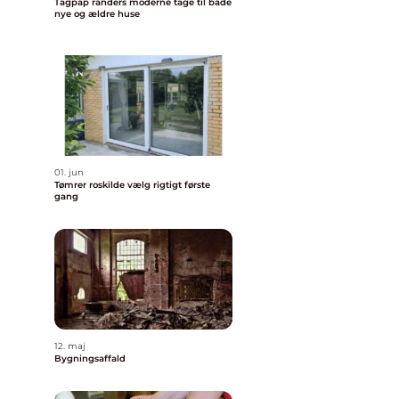
Tagpap randers moderne tage til både
nye og ældre huse
01. jun
Tømrer roskilde vælg rigtigt første
gang
12. maj
Bygningsaffald