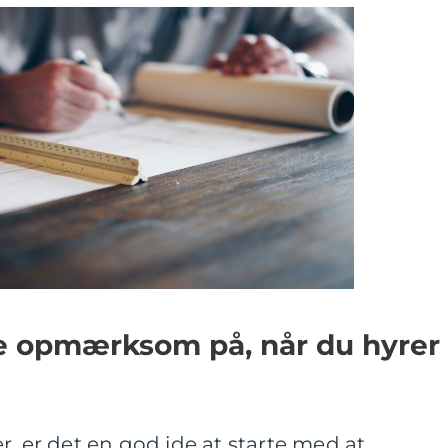
e opmærksom på, når du hyrer
r, er det en god ide at starte med at