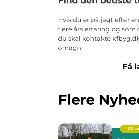
Find den bedste tø
Hvis du er på jagt efter 
flere års erfaring og som 
du skal kontakte kfbyg.dk
omegn.
Få l
Flere Nyhe
02. 