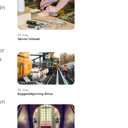
in
07. maj
Tømrer hillerød
or
u
05. maj
Byggerådgivning Århus
en