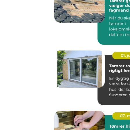
Tømrer grenå
vælger du
fagmand t
byggepro
Når du sk
tømrer i
lokalområ
det om m
end at fin
laveste pris
01. 
Tømrer roski
rigtigt fø
En dygtig
være forsk
hus, der b
fungerer, 
der føles
...
07. 
Tømrer hi