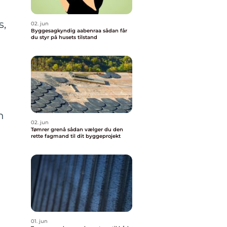
s,
02. jun
Byggesagkyndig aabenraa sådan får
du styr på husets tilstand
n
02. jun
Tømrer grenå sådan vælger du den
rette fagmand til dit byggeprojekt
01. jun