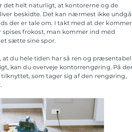
r det helt naturligt, at kontorerne og de
 bliver beskidte. Det kan nærmest ikke undgå
ds der er tale om. I takt med at der kommer
r spises frokost, man kommer ind med
det sætte sine spor.
g, at du hele tiden har så ren og præsentabel
gt, kan du overveje kontorrengøring. På de
tilknyttet, som tager sig af den rengøring,
r.