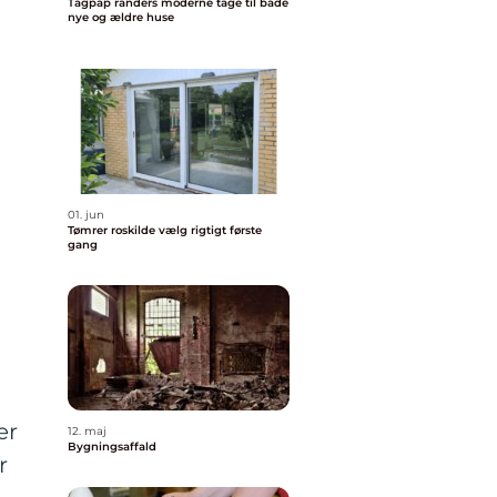
Tagpap randers moderne tage til både
nye og ældre huse
01. jun
Tømrer roskilde vælg rigtigt første
gang
er
12. maj
Bygningsaffald
r