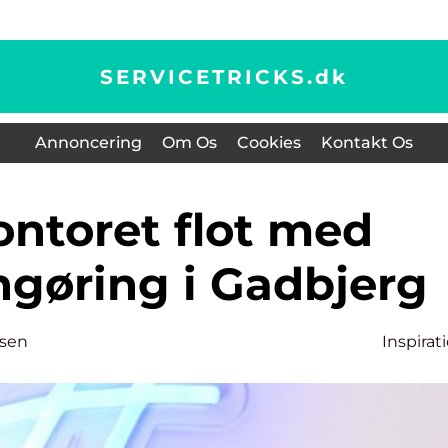
SERVICETRICKS.
dk
Annoncering
Om Os
Cookies
Kontakt Os
ngøring i Gadbjerg
nsen
Inspirat