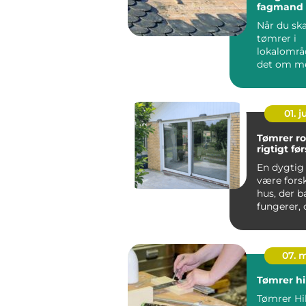
fagmand t
byggepro
Når du sk
tømrer i
lokalområ
det om m
end at fin
laveste pris
01. 
Tømrer roski
rigtigt fø
En dygtig
være forsk
hus, der b
fungerer, 
der føles
...
07. 
Tømrer hi
Tømrer Hil