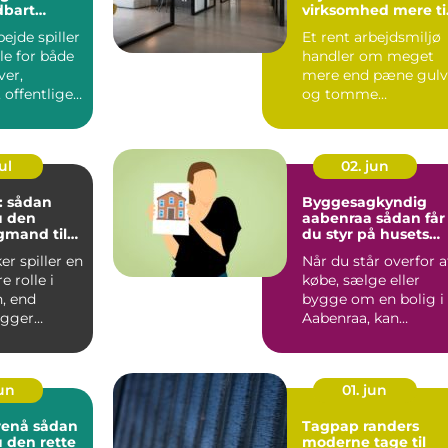
dbart
virksomhed mere ti
og bedre
ejde spiller
Et rent arbejdsmiljø
arbejdsmiljø
lle for både
handler om meget
ver,
mere end pæne gulv
, offentlige
og tomme
erhver...
skraldespande. For
mange virksomh...
ul
02. jun
r: sådan
Byggesagkyndig
u den
aabenraa sådan får
agmand til
du styr på husets
tilstand
er spiller en
Når du står overfor a
e rolle i
købe, sælge eller
, end
bygge om en bolig i
gger
Aabenraa, kan
usikkerhed om huse
stan...
jun
01. jun
 sådan
Tagpap randers
 den rette
moderne tage til