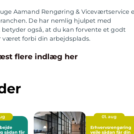
ruge Aamand Rengøring & Viceværtservice e
i branchen. De har nemlig hjulpet med
 betyder også, at du kan forvente et godt
r været forbi din arbejdsplads.
æst flere indlæg her
der
aug
01. aug
bejde
Erhvervsrengøring
 får
vejle sådan får din