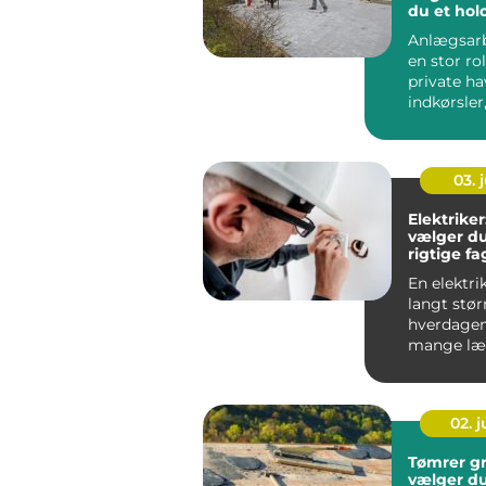
du et hol
resultat
Anlægsarb
en stor ro
private ha
indkørsler
arealer og 
03. j
Elektrike
vælger d
rigtige f
opgaven
En elektrik
langt størr
hverdagen
mange læ
mærke t...
02. 
Tømrer grenå
vælger du