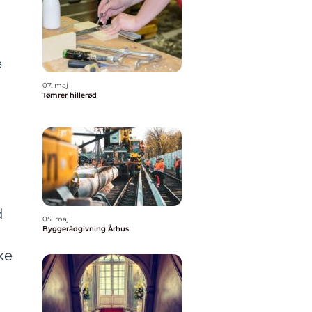
e
07. maj
Tømrer hillerød
d
05. maj
Byggerådgivning Århus
ke