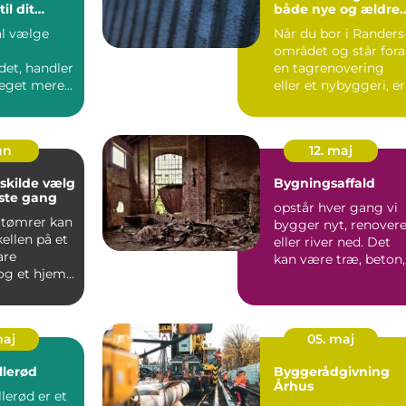
il dit
både nye og ældre
jekt
huse
al vælge
Når du bor i Randers
området og står for
det, handler
en tagrenovering
eget mere
eller et nybyggeri, er
de den
tagpap en løsning...
. En...
jun
12. maj
lde vælg
Bygningsaffald
rste gang
opstår hver gang vi
 tømrer kan
bygger nyt, renovere
ellen på et
eller river ned. Det
are
kan være træ, beton,
og et hjem,
metal, glas, iso...
 gennemført
maj
05. maj
llerød
Byggerådgivning
Århus
lerød er et