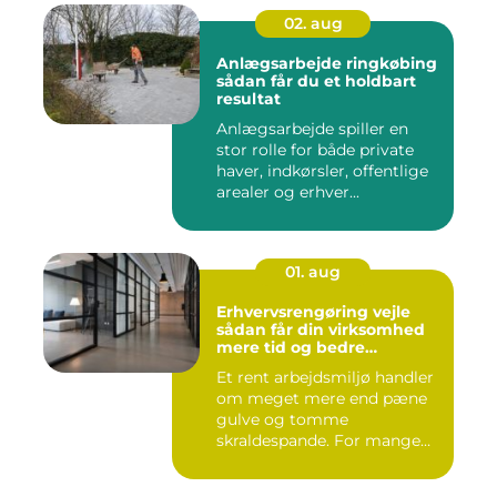
02. aug
Anlægsarbejde ringkøbing
sådan får du et holdbart
resultat
Anlægsarbejde spiller en
stor rolle for både private
haver, indkørsler, offentlige
arealer og erhver...
01. aug
Erhvervsrengøring vejle
sådan får din virksomhed
mere tid og bedre
arbejdsmiljø
Et rent arbejdsmiljø handler
om meget mere end pæne
gulve og tomme
skraldespande. For mange
virksomh...