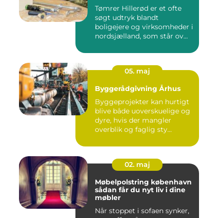
Tømrer Hillerød er et ofte
søgt udtryk blandt
boligejere og virksomheder i
nordsjælland, som står ov...
05. maj
Byggerådgivning Århus
Byggeprojekter kan hurtigt
blive både uoverskuelige og
dyre, hvis der mangler
overblik og faglig sty...
02. maj
Møbelpolstring københavn
sådan får du nyt liv i dine
møbler
Når stoppet i sofaen synker,