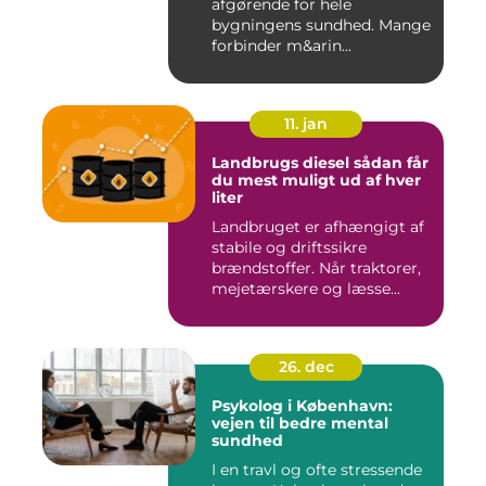
afgørende for hele
bygningens sundhed. Mange
forbinder m&arin...
11. jan
Landbrugs diesel sådan får
du mest muligt ud af hver
liter
Landbruget er afhængigt af
stabile og driftssikre
brændstoffer. Når traktorer,
mejetærskere og læsse...
26. dec
Psykolog i København:
vejen til bedre mental
sundhed
I en travl og ofte stressende