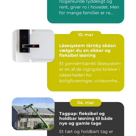
nogenlunde ryddeligt og
rent, giver ro i hovedet. Men
for mange familier er re...
10. mar
Låsesystem tårnby sådan
vælger du en sikker og
fleksibel løsning
Et gennemtænkt låsesystem
er en af de vigtigste brikker i
sikkerheden for
boligforeninger, virksomhe...
04. mar
Tagpap: fleksibel og
holdbar løsning til både
nye og gamle tage
Et tæt og holdbart tag er