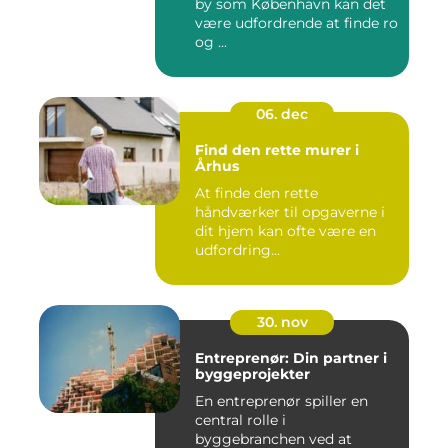
by som København kan det
være udfordrende at finde ro
og ...
06. dec
Find den rette murer i
Århus
At finde den rette
håndværker til opgaverne i
dit hjem kan ofte være en
udfordring...
30. nov
Entreprenør: Din partner i
byggeprojekter
En entreprenør spiller en
central rolle i
byggebranchen ved at