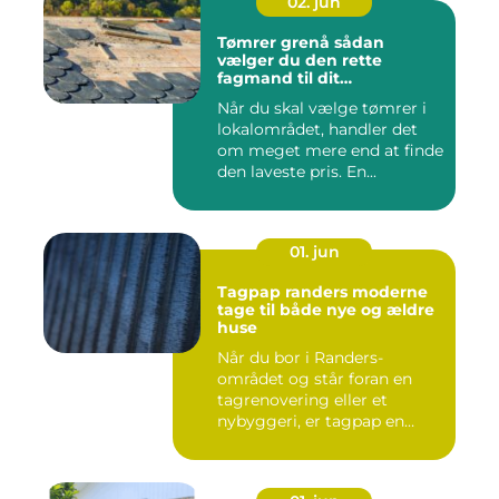
02. jun
Tømrer grenå sådan
vælger du den rette
fagmand til dit
byggeprojekt
Når du skal vælge tømrer i
lokalområdet, handler det
om meget mere end at finde
den laveste pris. En...
01. jun
Tagpap randers moderne
tage til både nye og ældre
huse
Når du bor i Randers-
området og står foran en
tagrenovering eller et
nybyggeri, er tagpap en
løsning...