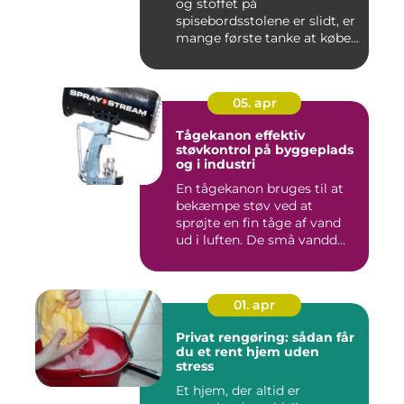
og stoffet på
spisebordsstolene er slidt, er
mange første tanke at købe...
05. apr
Tågekanon effektiv
støvkontrol på byggeplads
og i industri
En tågekanon bruges til at
bekæmpe støv ved at
sprøjte en fin tåge af vand
ud i luften. De små vandd...
01. apr
Privat rengøring: sådan får
du et rent hjem uden
stress
Et hjem, der altid er