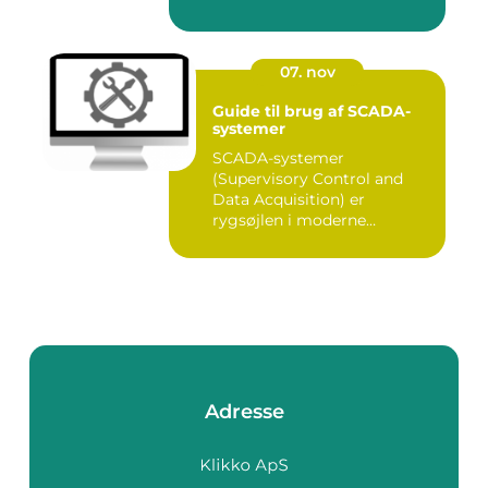
07. nov
Guide til brug af SCADA-
systemer
SCADA-systemer
(Supervisory Control and
Data Acquisition) er
rygsøjlen i moderne
industrielle...
Adresse