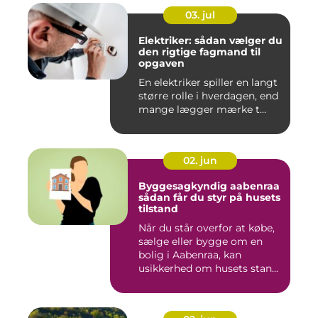
03. jul
Elektriker: sådan vælger du
den rigtige fagmand til
opgaven
En elektriker spiller en langt
større rolle i hverdagen, end
mange lægger mærke t...
02. jun
Byggesagkyndig aabenraa
sådan får du styr på husets
tilstand
Når du står overfor at købe,
sælge eller bygge om en
bolig i Aabenraa, kan
usikkerhed om husets stan...