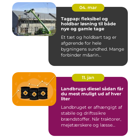
04. mar
Tagpap: fleksibel og
holdbar løsning til både
nye og gamle tage
Et tæt og holdbart tag er
afgørende for hele
bygningens sundhed. Mange
forbinder m&arin...
11. jan
Landbrugs diesel sådan får
du mest muligt ud af hver
liter
Landbruget er afhængigt af
stabile og driftssikre
brændstoffer. Når traktorer,
mejetærskere og læsse...