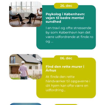
26. dec
Psykolog i København:
vejen til bedre mental
sundhed
I en travl og ofte stressende
by som København kan det
være udfordrende at finde ro
og ...
06. dec
Find den rette murer i
Århus
At finde den rette
håndværker til opgaverne i
dit hjem kan ofte være en
udfordring...