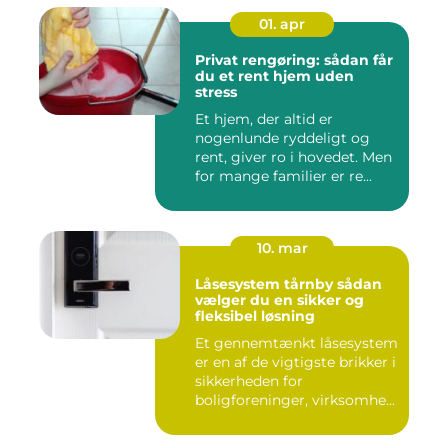
01. apr
Privat rengøring: sådan får
du et rent hjem uden
stress
Et hjem, der altid er
nogenlunde ryddeligt og
rent, giver ro i hovedet. Men
for mange familier er re...
10. mar
Låsesystem tårnby sådan
vælger du en sikker og
fleksibel løsning
Et gennemtænkt låsesystem
er en af de vigtigste brikker i
sikkerheden for
boligforeninger, virksomhe...