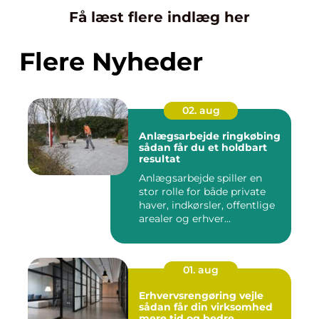
Få læst flere indlæg her
Flere Nyheder
02. aug
Anlægsarbejde ringkøbing
sådan får du et holdbart
resultat
Anlægsarbejde spiller en
stor rolle for både private
haver, indkørsler, offentlige
arealer og erhver...
01. aug
Erhvervsrengøring vejle
sådan får din virksomhed
mere tid og bedre