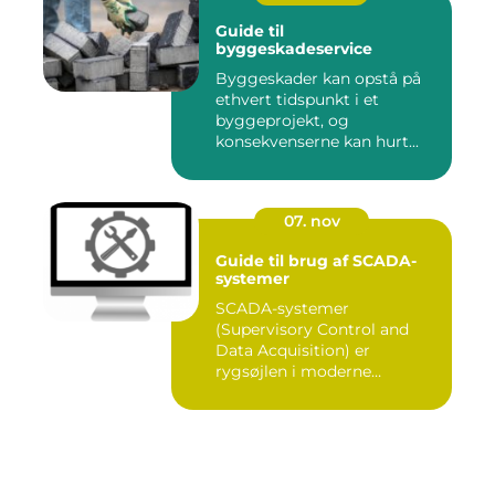
Guide til
byggeskadeservice
Byggeskader kan opstå på
ethvert tidspunkt i et
byggeprojekt, og
konsekvenserne kan hurt...
07. nov
Guide til brug af SCADA-
systemer
SCADA-systemer
(Supervisory Control and
Data Acquisition) er
rygsøjlen i moderne
industrielle...