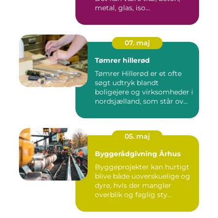
metal, glas, iso...
07. maj
Tømrer hillerød
Tømrer Hillerød er et ofte
søgt udtryk blandt
boligejere og virksomheder i
nordsjælland, som står ov...
05. maj
Byggerådgivning Århus
Byggeprojekter kan hurtigt
blive både uoverskuelige og
dyre, hvis der mangler
overblik og faglig sty...