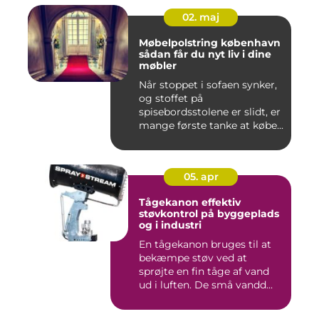
02. maj
Møbelpolstring københavn
sådan får du nyt liv i dine
møbler
Når stoppet i sofaen synker,
og stoffet på
spisebordsstolene er slidt, er
mange første tanke at købe...
05. apr
Tågekanon effektiv
støvkontrol på byggeplads
og i industri
En tågekanon bruges til at
bekæmpe støv ved at
sprøjte en fin tåge af vand
ud i luften. De små vandd...