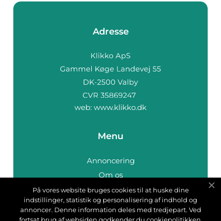
Adresse
web:
www.klikko.dk
Menu
Annoncering
Om os
Cookies
På vores website bruges cookies til at huske dine
indstillinger, statistik og personalisering af indhold og
Kontakt os
annoncer. Denne information deles med tredjepart. Ved
Sitemap
fortsat brug af websiden godkender du cookiepolitikken.