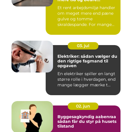
arbejdsmiljø
Et rent arbejdsmiljø handler
om meget mere end pæne
gulve og tomme
skraldespande. For mange
virksomh...
03. jul
Elektriker: sådan vælger du
den rigtige fagmand til
opgaven
En elektriker spiller en langt
større rolle i hverdagen, end
mange lægger mærke t...
02. jun
Byggesagkyndig aabenraa
sådan får du styr på husets
tilstand