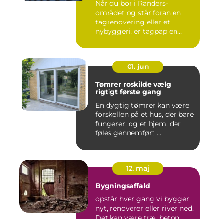
Når du bor i Randers-
området og står foran en
tagrenovering eller et
nybyggeri, er tagpap en
løsning...
01. jun
Tømrer roskilde vælg
rigtigt første gang
En dygtig tømrer kan være
forskellen på et hus, der bare
fungerer, og et hjem, der
føles gennemført ...
12. maj
Bygningsaffald
opstår hver gang vi bygger
nyt, renoverer eller river ned.
Det kan være træ, beton,