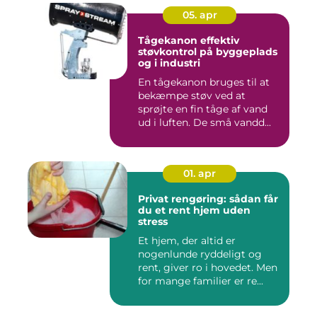
05. apr
Tågekanon effektiv
støvkontrol på byggeplads
og i industri
En tågekanon bruges til at
bekæmpe støv ved at
sprøjte en fin tåge af vand
ud i luften. De små vandd...
01. apr
Privat rengøring: sådan får
du et rent hjem uden
stress
Et hjem, der altid er
nogenlunde ryddeligt og
rent, giver ro i hovedet. Men
for mange familier er re...