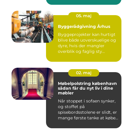
05. maj
Byggerådgivning Århus
Byggeprojekter kan hurtigt
blive både uoverskuelige og
dyre, hvis der mangler
overblik og faglig sty...
02. maj
Møbelpolstring københavn
sådan får du nyt liv i dine
møbler
Når stoppet i sofaen synker,
og stoffet på
spisebordsstolene er slidt, er
mange første tanke at købe...