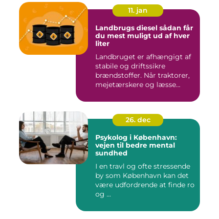
11. jan
Landbrugs diesel sådan får
du mest muligt ud af hver
liter
Landbruget er afhængigt af
stabile og driftssikre
brændstoffer. Når traktorer,
mejetærskere og læsse...
26. dec
Psykolog i København:
vejen til bedre mental
sundhed
I en travl og ofte stressende
by som København kan det
være udfordrende at finde ro
og ...