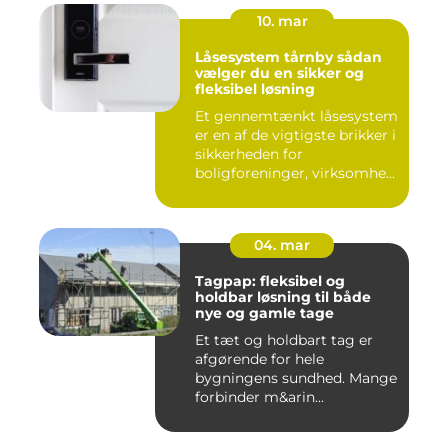
10. mar
Låsesystem tårnby sådan
vælger du en sikker og
fleksibel løsning
Et gennemtænkt låsesystem
er en af de vigtigste brikker i
sikkerheden for
boligforeninger, virksomhe...
04. mar
Tagpap: fleksibel og
holdbar løsning til både
nye og gamle tage
Et tæt og holdbart tag er
afgørende for hele
bygningens sundhed. Mange
forbinder m&arin...