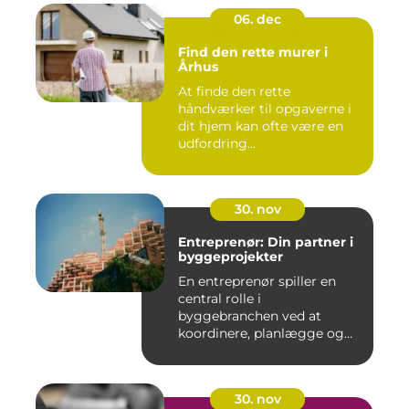
06. dec
Find den rette murer i
Århus
At finde den rette
håndværker til opgaverne i
dit hjem kan ofte være en
udfordring...
30. nov
Entreprenør: Din partner i
byggeprojekter
En entreprenør spiller en
central rolle i
byggebranchen ved at
koordinere, planlægge og...
30. nov