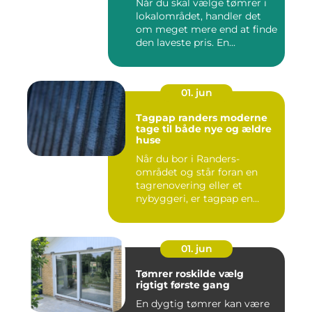
Når du skal vælge tømrer i
lokalområdet, handler det
om meget mere end at finde
den laveste pris. En...
01. jun
Tagpap randers moderne
tage til både nye og ældre
huse
Når du bor i Randers-
området og står foran en
tagrenovering eller et
nybyggeri, er tagpap en
løsning...
01. jun
Tømrer roskilde vælg
rigtigt første gang
En dygtig tømrer kan være