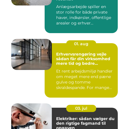
Anlægsarbejde spiller en
stor rolle for både private
haver, indkørsler, offentlige
arealer og erhver...
01. aug
Erhvervsrengøring vejle
sådan får din virksomhed
mere tid og bedre
arbejdsmiljø
Et rent arbejdsmiljø handler
om meget mere end pæne
gulve og tomme
skraldespande. For mange
virksomh...
03. jul
Elektriker: sådan vælger du
den rigtige fagmand til
opgaven