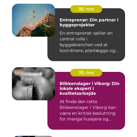
30. nov
Entreprenør: Din partner i
byggeprojekter
En entreprenør spiller en
central rolle i
byggebranchen ved at
koordinere, planlægge og...
30. nov
Blikkenslager i Viborg: Din
lokale ekspert i
kvalitetsarbejde
At finde den rette
Blikkenslager i Viborg kan
være en kritisk beslutning
for mange husejere og...