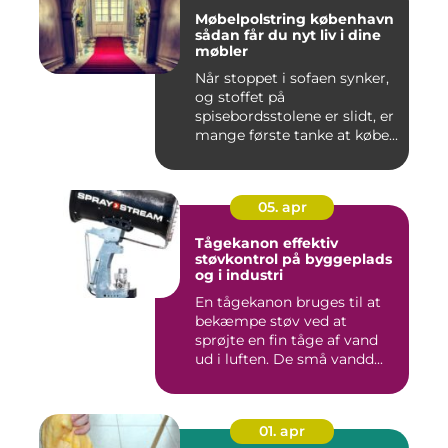
Møbelpolstring københavn
sådan får du nyt liv i dine
møbler
Når stoppet i sofaen synker,
og stoffet på
spisebordsstolene er slidt, er
mange første tanke at købe...
05. apr
Tågekanon effektiv
støvkontrol på byggeplads
og i industri
En tågekanon bruges til at
bekæmpe støv ved at
sprøjte en fin tåge af vand
ud i luften. De små vandd...
01. apr