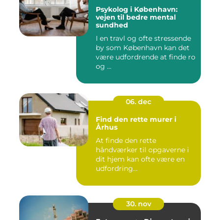
Psykolog i København:
vejen til bedre mental
sundhed
I en travl og ofte stressende
by som København kan det
være udfordrende at finde ro
og ...
06. dec
Find den rette murer i
Århus
At finde den rette
håndværker til opgaverne i
dit hjem kan ofte være en
udfordring...
30. nov