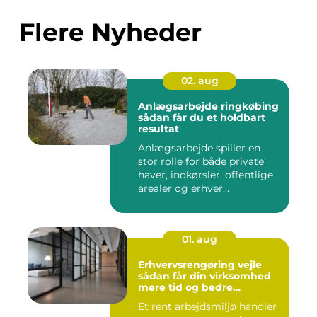
Flere Nyheder
02. aug
Anlægsarbejde ringkøbing
sådan får du et holdbart
resultat
Anlægsarbejde spiller en
stor rolle for både private
haver, indkørsler, offentlige
arealer og erhver...
01. aug
Erhvervsrengøring vejle
sådan får din virksomhed
mere tid og bedre
arbejdsmiljø
Et rent arbejdsmiljø handler