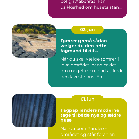
bolig i Aabenraa, kan
usikkerhed om husets stan...
02. jun
Tømrer grenå sådan
vælger du den rette
fagmand til dit
byggeprojekt
Når du skal vælge tømrer i
lokalområdet, handler det
om meget mere end at finde
den laveste pris. En...
01. jun
Tagpap randers moderne
tage til både nye og ældre
huse
Når du bor i Randers-
området og står foran en