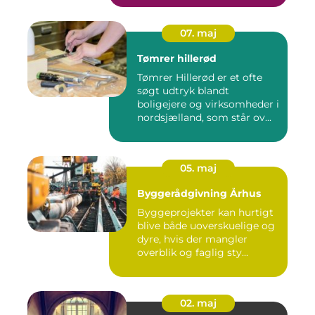
07. maj
Tømrer hillerød
Tømrer Hillerød er et ofte
søgt udtryk blandt
boligejere og virksomheder i
nordsjælland, som står ov...
05. maj
Byggerådgivning Århus
Byggeprojekter kan hurtigt
blive både uoverskuelige og
dyre, hvis der mangler
overblik og faglig sty...
02. maj