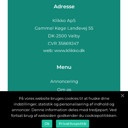
Adresse
web:
www.klikko.dk
Menu
Annoncering
Om os
Cookies
På vores website bruges cookies til at huske dine
indstillinger, statistik og personalisering af indhold og
Kontakt os
annoncer. Denne information deles med tredjepart. Ved
Sitemap
fortsat brug af websiden godkender du cookiepolitikken.
Ok
Privatlivspolitik