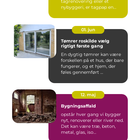
tagrenovering eller et
nybyggeri, er tagpap en
løsning...
01. jun
Tømrer roskilde vælg
rigtigt første gang
En dygtig tømrer kan være
forskellen på et hus, der bare
fungerer, og et hjem, der
føles gennemført ...
12. maj
Bygningsaffald
opstår hver gang vi bygger
nyt, renoverer eller river ned.
Det kan være træ, beton,
metal, glas, iso...