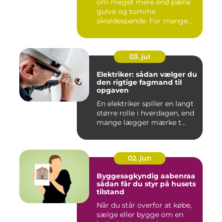
om meget mere end pæne
gulve og tomme
skraldespande. For mange
virksomh...
03. jul
Elektriker: sådan vælger du
den rigtige fagmand til
opgaven
En elektriker spiller en langt
større rolle i hverdagen, end
mange lægger mærke t...
02. jun
Byggesagkyndig aabenraa
sådan får du styr på husets
tilstand
Når du står overfor at købe,
sælge eller bygge om en