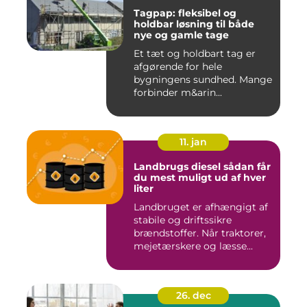
Tagpap: fleksibel og
holdbar løsning til både
nye og gamle tage
Et tæt og holdbart tag er
afgørende for hele
bygningens sundhed. Mange
forbinder m&arin...
11. jan
Landbrugs diesel sådan får
du mest muligt ud af hver
liter
Landbruget er afhængigt af
stabile og driftssikre
brændstoffer. Når traktorer,
mejetærskere og læsse...
26. dec