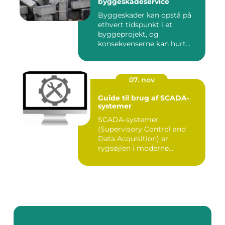
byggeskadeservice
Byggeskader kan opstå på
ethvert tidspunkt i et
byggeprojekt, og
konsekvenserne kan hurt...
07. nov
Guide til brug af SCADA-
systemer
SCADA-systemer
(Supervisory Control and
Data Acquisition) er
rygsøjlen i moderne
industrielle...