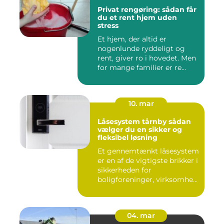
Privat rengøring: sådan får
du et rent hjem uden
stress
Et hjem, der altid er
nogenlunde ryddeligt og
rent, giver ro i hovedet. Men
for mange familier er re...
10. mar
Låsesystem tårnby sådan
vælger du en sikker og
fleksibel løsning
Et gennemtænkt låsesystem
er en af de vigtigste brikker i
sikkerheden for
boligforeninger, virksomhe...
04. mar