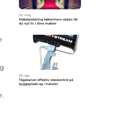
02. maj
Møbelpolstring københavn sådan får
du nyt liv i dine møbler
e
og
05. apr
Tågekanon effektiv støvkontrol på
byggeplads og i industri
r.