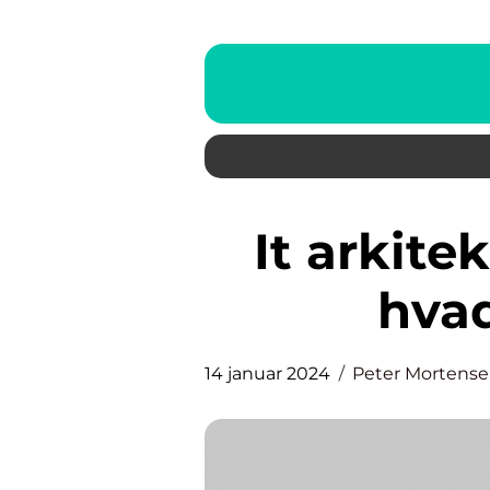
It arkitekt – hvad er det, og
hvad
14 januar 2024
Peter Mortens