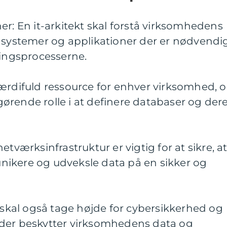
er: En it-arkitekt skal forstå virksomhedens
e systemer og applikationer der er nødvendi
ningsprocesserne.
værdifuld ressource for enhver virksomhed, 
afgørende rolle i at definere databaser og der
etværksinfrastruktur er vigtig for at sikre, a
ikere og udveksle data på en sikker og
n skal også tage højde for cybersikkerhed og
 der beskytter virksomhedens data og