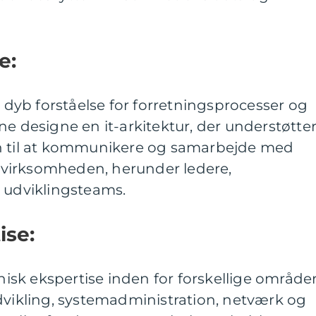
e:
n dyb forståelse for forretningsprocesser og
ne designe en it-arkitektur, der understøtte
en til at kommunikere og samarbejde med
 i virksomheden, herunder ledere,
g udviklingsteams.
ise:
knisk ekspertise inden for forskellige område
dvikling, systemadministration, netværk og