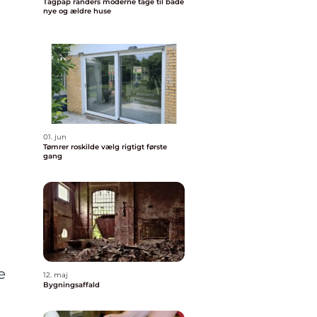
Tagpap randers moderne tage til både
nye og ældre huse
01. jun
Tømrer roskilde vælg rigtigt første
gang
e
12. maj
Bygningsaffald