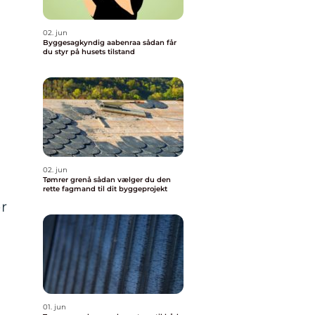
02. jun
Byggesagkyndig aabenraa sådan får
du styr på husets tilstand
02. jun
Tømrer grenå sådan vælger du den
n
rette fagmand til dit byggeprojekt
er
01. jun