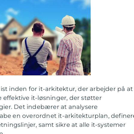
list inden for it-arkitektur, der arbejder på at
ffektive it-løsninger, der støtter
gier. Det indebærer at analysere
be en overordnet it-arkitekturplan, definer
ningslinjer, samt sikre at alle it-systemer
n.