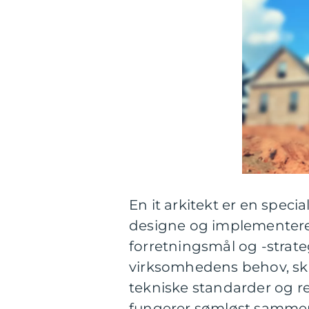
En it arkitekt er en specia
designe og implementere e
forretningsmål og -strate
virksomhedens behov, ska
tekniske standarder og ret
fungerer sømløst samme