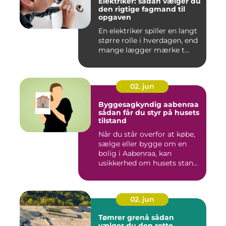
Elektriker: sådan vælger du
den rigtige fagmand til
opgaven
En elektriker spiller en langt
større rolle i hverdagen, end
mange lægger mærke t...
02. jun
Byggesagkyndig aabenraa
sådan får du styr på husets
tilstand
Når du står overfor at købe,
sælge eller bygge om en
bolig i Aabenraa, kan
usikkerhed om husets stan...
02. jun
Tømrer grenå sådan
vælger du den rette