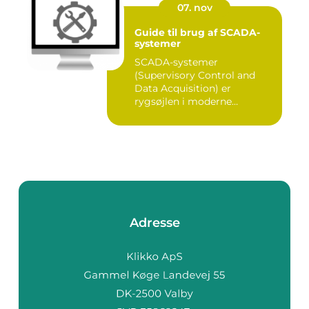
07. nov
Guide til brug af SCADA-
systemer
SCADA-systemer
(Supervisory Control and
Data Acquisition) er
rygsøjlen i moderne
industrielle...
Adresse