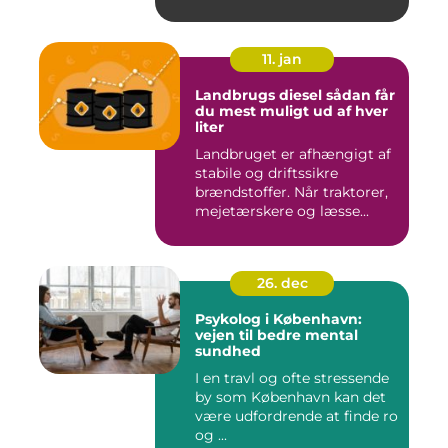
11. jan
Landbrugs diesel sådan får
du mest muligt ud af hver
liter
Landbruget er afhængigt af
stabile og driftssikre
brændstoffer. Når traktorer,
mejetærskere og læsse...
26. dec
Psykolog i København:
vejen til bedre mental
sundhed
I en travl og ofte stressende
by som København kan det
være udfordrende at finde ro
og ...