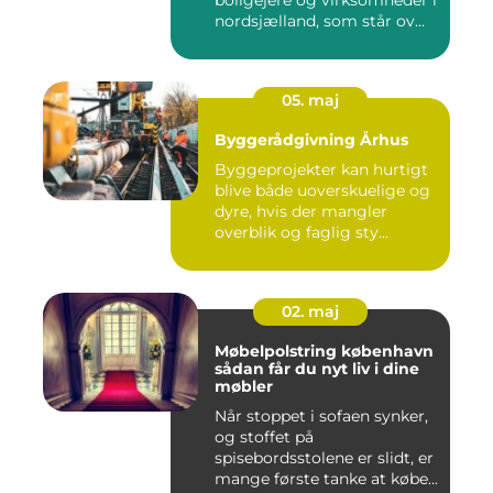
nordsjælland, som står ov...
05. maj
Byggerådgivning Århus
Byggeprojekter kan hurtigt
blive både uoverskuelige og
dyre, hvis der mangler
overblik og faglig sty...
02. maj
Møbelpolstring københavn
sådan får du nyt liv i dine
møbler
Når stoppet i sofaen synker,
og stoffet på
spisebordsstolene er slidt, er
mange første tanke at købe...