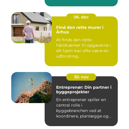
06. dec
Find den rette murer i
Århus
At finde den rette
håndværker til opgaverne i
dit hjem kan ofte være en
udfordring...
30. nov
Entreprenør: Din partner i
byggeprojekter
En entreprenør spiller en
central rolle i
byggebranchen ved at
koordinere, planlægge og...