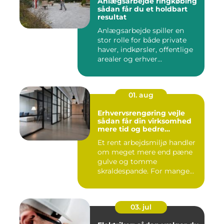
Anlægsarbejde ringkøbing
sådan får du et holdbart
resultat
Anlægsarbejde spiller en
stor rolle for både private
haver, indkørsler, offentlige
arealer og erhver...
01. aug
Erhvervsrengøring vejle
sådan får din virksomhed
mere tid og bedre
arbejdsmiljø
Et rent arbejdsmiljø handler
om meget mere end pæne
gulve og tomme
skraldespande. For mange
virksomh...
03. jul