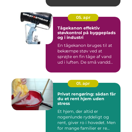
05. apr
Tågekanon effektiv
støvkontrol på byggeplads
og i industri
En tågekanon bruges til at
bekæmpe støv ved at
sprøjte en fin tåge af vand
ud i luften. De små vandd...
01. apr
Privat rengøring: sådan får
du et rent hjem uden
stress
Et hjem, der altid er
nogenlunde ryddeligt og
rent, giver ro i hovedet. Men
for mange familier er re...