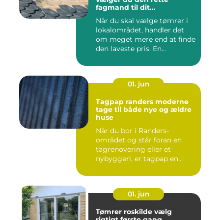
fagmand til dit
byggeprojekt
Når du skal vælge tømrer i
lokalområdet, handler det
om meget mere end at finde
den laveste pris. En...
01. jun
Tagpap randers moderne
tage til både nye og ældre
huse
Når du bor i Randers-
området og står foran en
tagrenovering eller et
nybyggeri, er tagpap en
løsning...
01. jun
Tømrer roskilde vælg
rigtigt første gang