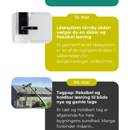
10. mar
Låsesystem tårnby sådan
vælger du en sikker og
fleksibel løsning
Et gennemtænkt låsesystem
er en af de vigtigste brikker i
sikkerheden for
boligforeninger, virksomhe...
04. mar
Tagpap: fleksibel og
holdbar løsning til både
nye og gamle tage
Et tæt og holdbart tag er
afgørende for hele
bygningens sundhed. Mange
forbinder m&arin...