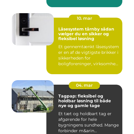
10. mar
Låsesystem tårnby sådan
vælger du en sikker og
fleksibel løsning
Et gennemtænkt låsesystem
er en af de vigtigste brikker i
sikkerheden for
boligforeninger, virksomhe...
04. mar
Tagpap: fleksibel og
holdbar løsning til både
nye og gamle tage
Et tæt og holdbart tag er
afgørende for hele
bygningens sundhed. Mange
forbinder m&arin...