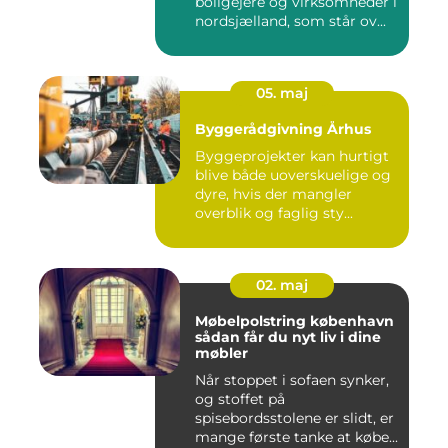
boligejere og virksomheder i
nordsjælland, som står ov...
05. maj
Byggerådgivning Århus
Byggeprojekter kan hurtigt
blive både uoverskuelige og
dyre, hvis der mangler
overblik og faglig sty...
02. maj
Møbelpolstring københavn
sådan får du nyt liv i dine
møbler
Når stoppet i sofaen synker,
og stoffet på
spisebordsstolene er slidt, er
mange første tanke at købe...