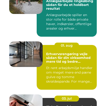
Anlægsarbejde ringkøbing
sådan får du et holdbart
resultat
Anlægsarbejde spiller en
stor rolle for både private
haver, indkørsler, offentlige
arealer og erhver...
01. aug
Erhvervsrengøring vejle
sådan får din virksomhed
mere tid og bedre
arbejdsmiljø
Et rent arbejdsmiljø handler
om meget mere end pæne
gulve og tomme
skraldespande. For mange
virksomh...
03. jul