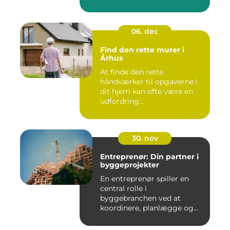
06. dec
Find den rette murer i
Århus
At finde den rette
håndværker til opgaverne i
dit hjem kan ofte være en
udfordring...
30. nov
Entreprenør: Din partner i
byggeprojekter
En entreprenør spiller en
central rolle i
byggebranchen ved at
koordinere, planlægge og...