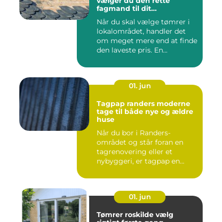
vælger du den rette
fagmand til dit
byggeprojekt
Når du skal vælge tømrer i
lokalområdet, handler det
om meget mere end at finde
den laveste pris. En...
01. jun
Tagpap randers moderne
tage til både nye og ældre
huse
Når du bor i Randers-
området og står foran en
tagrenovering eller et
nybyggeri, er tagpap en
løsning...
01. jun
Tømrer roskilde vælg