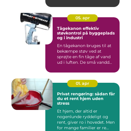
05. apr
Tågekanon effektiv
støvkontrol på byggeplads
og i industri
En tågekanon bruges til at
bekæmpe støv ved at
sprøjte en fin tåge af vand
ud i luften. De små vandd...
01. apr
Privat rengøring: sådan får
du et rent hjem uden
stress
Et hjem, der altid er
nogenlunde ryddeligt og
rent, giver ro i hovedet. Men
for mange familier er re...