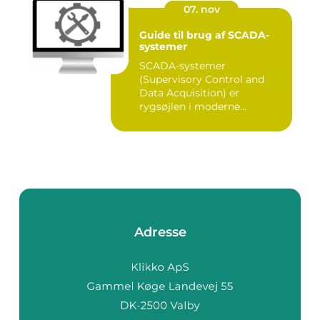
07. nov
Guide til brug af SCADA-
systemer
SCADA-systemer
(Supervisory Control and
Data Acquisition) er
rygsøjlen i moderne
industrielle...
Adresse