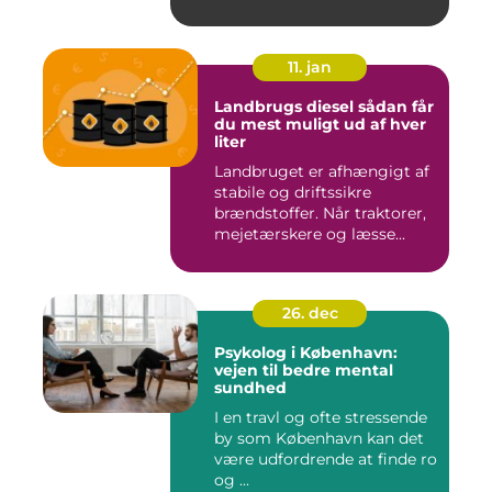
11. jan
Landbrugs diesel sådan får
du mest muligt ud af hver
liter
Landbruget er afhængigt af
stabile og driftssikre
brændstoffer. Når traktorer,
mejetærskere og læsse...
26. dec
Psykolog i København:
vejen til bedre mental
sundhed
I en travl og ofte stressende
by som København kan det
være udfordrende at finde ro
og ...