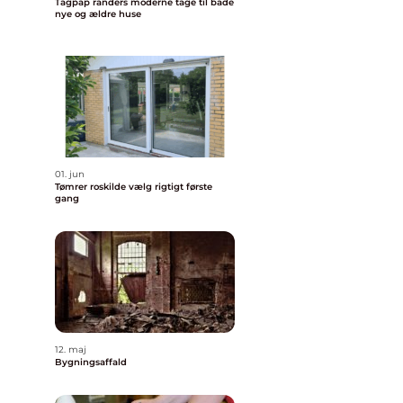
Tagpap randers moderne tage til både
nye og ældre huse
01. jun
Tømrer roskilde vælg rigtigt første
gang
12. maj
Bygningsaffald