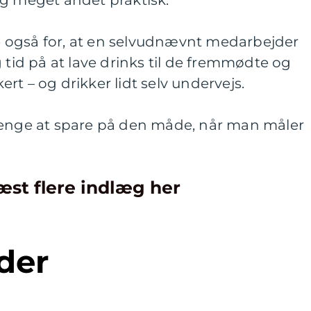
og meget andet praktisk.
 også for, at en selvudnævnt medarbejder
 tid på at lave drinks til de fremmødte og
rt – og drikker lidt selv undervejs.
penge at spare på den måde, når man måler
æst flere indlæg her
der