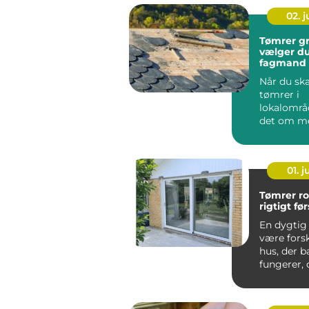
02. 
Tømrer grenå
vælger du
fagmand t
byggepro
Når du sk
tømrer i
lokalområ
det om m
end at fin
laveste pris
01. 
Tømrer roski
rigtigt fø
En dygtig
være forsk
hus, der b
fungerer, 
der føles
...