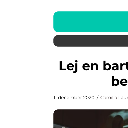
Lej en bartender og slip for al
be
11 december 2020
Camilla Lau