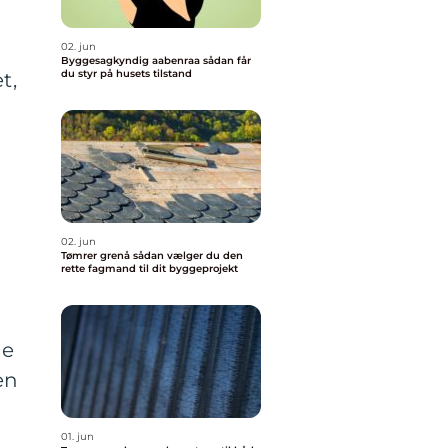
02. jun
Byggesagkyndig aabenraa sådan får
du styr på husets tilstand
t,
02. jun
Tømrer grenå sådan vælger du den
rette fagmand til dit byggeprojekt
ne
en
01. jun