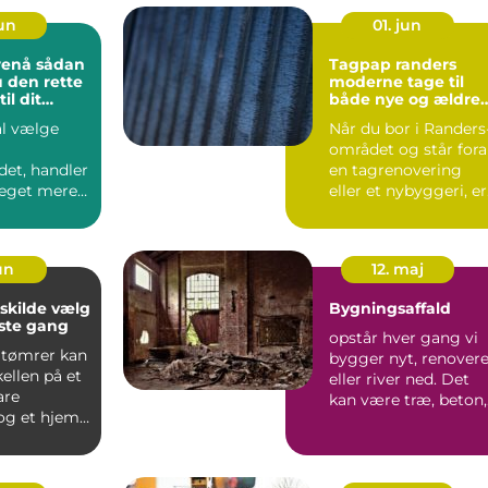
jun
01. jun
 sådan
Tagpap randers
 den rette
moderne tage til
il dit
både nye og ældre
jekt
huse
al vælge
Når du bor i Randers
området og står for
det, handler
en tagrenovering
eget mere
eller et nybyggeri, er
de den
tagpap en løsning...
. En...
jun
12. maj
lde vælg
Bygningsaffald
rste gang
opstår hver gang vi
 tømrer kan
bygger nyt, renovere
ellen på et
eller river ned. Det
are
kan være træ, beton,
og et hjem,
metal, glas, iso...
 gennemført