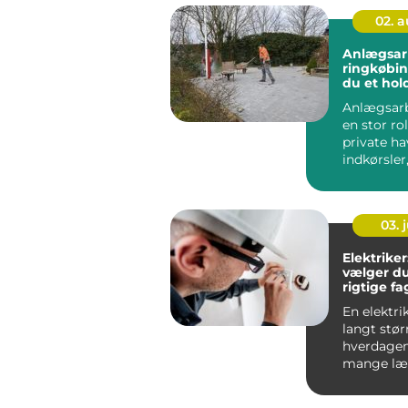
02. 
Anlægsar
ringkøbing sådan
du et hol
resultat
Anlægsarb
en stor ro
private ha
indkørsler
arealer og 
03. j
Elektrike
vælger d
rigtige f
opgaven
En elektrik
langt størr
hverdagen
mange læ
mærke t...