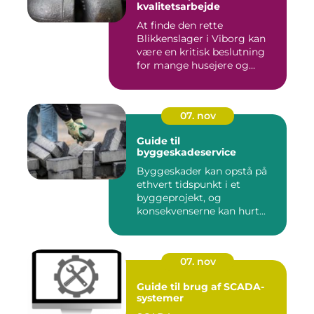
kvalitetsarbejde
At finde den rette
Blikkenslager i Viborg kan
være en kritisk beslutning
for mange husejere og...
07. nov
Guide til
byggeskadeservice
Byggeskader kan opstå på
ethvert tidspunkt i et
byggeprojekt, og
konsekvenserne kan hurt...
07. nov
Guide til brug af SCADA-
systemer