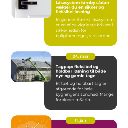
Låsesystem tårnby sådan
vælger du en sikker og
fleksibel løsning
Et gennemtænkt låsesystem
er en af de vigtigste brikker i
sikkerheden for
boligforeninger, virksomhe...
04. mar
Tagpap: fleksibel og
holdbar løsning til både
nye og gamle tage
Et tæt og holdbart tag er
afgørende for hele
bygningens sundhed. Mange
forbinder m&arin...
11. jan