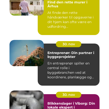
Find den rette murer i
Århus
At finde den rette
håndværker til opgaverne i
dit hjem kan ofte være en
udfordring...
30. nov
Entreprenør: Din partner i
byggeprojekter
En entreprenør spiller en
central rolle i
byggebranchen ved at
koordinere, planlægge og...
30. nov
Blikkenslager i Viborg: Din
lokale ekspert i