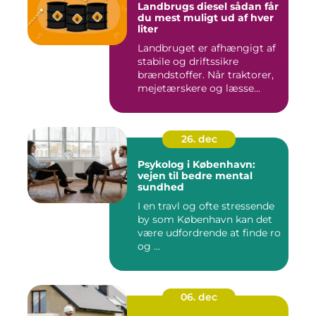
Landbrugs diesel sådan får
du mest muligt ud af hver
liter
Landbruget er afhængigt af
stabile og driftssikre
brændstoffer. Når traktorer,
mejetærskere og læsse...
26. dec
Psykolog i København:
vejen til bedre mental
sundhed
I en travl og ofte stressende
by som København kan det
være udfordrende at finde ro
og ...
06. dec