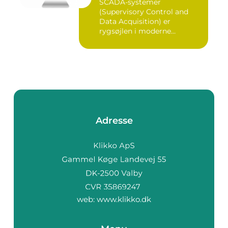
SCADA-systemer
(Supervisory Control and
Data Acquisition) er
rygsøjlen i moderne
industrielle...
Adresse
web:
www.klikko.dk