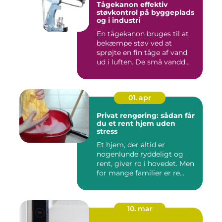
Tågekanon effektiv
støvkontrol på byggeplads
og i industri
En tågekanon bruges til at
bekæmpe støv ved at
sprøjte en fin tåge af vand
ud i luften. De små vandd...
01. apr
Privat rengøring: sådan får
du et rent hjem uden
stress
Et hjem, der altid er
nogenlunde ryddeligt og
rent, giver ro i hovedet. Men
for mange familier er re...
10. mar