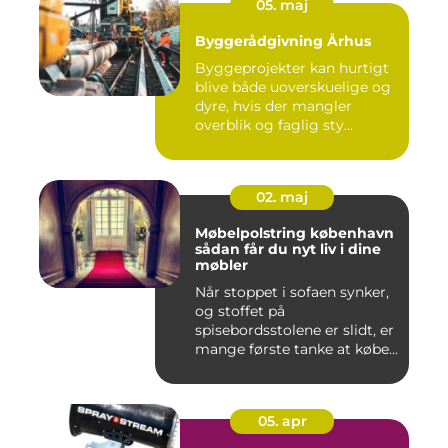
05. maj
Byggerådgivning Århus
Byggeprojekter kan hurtigt
blive både uoverskuelige og
dyre, hvis der mangler
overblik og faglig sty...
02. maj
Møbelpolstring københavn
sådan får du nyt liv i dine
møbler
Når stoppet i sofaen synker,
og stoffet på
spisebordsstolene er slidt, er
mange første tanke at købe...
05. apr