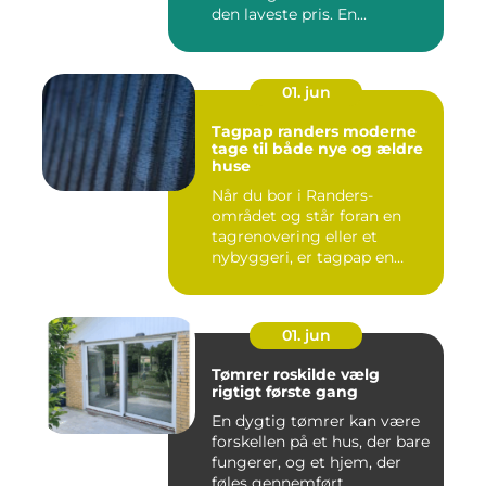
den laveste pris. En...
01. jun
Tagpap randers moderne
tage til både nye og ældre
huse
Når du bor i Randers-
området og står foran en
tagrenovering eller et
nybyggeri, er tagpap en
løsning...
01. jun
Tømrer roskilde vælg
rigtigt første gang
En dygtig tømrer kan være
forskellen på et hus, der bare
fungerer, og et hjem, der
føles gennemført ...