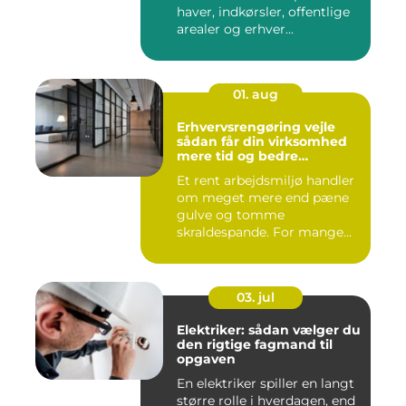
haver, indkørsler, offentlige
arealer og erhver...
01. aug
Erhvervsrengøring vejle
sådan får din virksomhed
mere tid og bedre
arbejdsmiljø
Et rent arbejdsmiljø handler
om meget mere end pæne
gulve og tomme
skraldespande. For mange
virksomh...
03. jul
Elektriker: sådan vælger du
den rigtige fagmand til
opgaven
En elektriker spiller en langt
større rolle i hverdagen, end