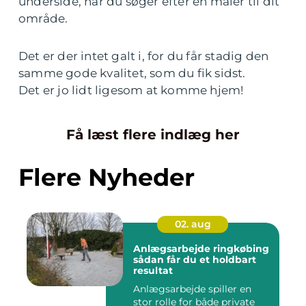
underside, når du søger efter en maler til dit
område.
Det er der intet galt i, for du får stadig den
samme gode kvalitet, som du fik sidst.
Det er jo lidt ligesom at komme hjem!
Få læst flere indlæg her
Flere Nyheder
02. aug
Anlægsarbejde ringkøbing
sådan får du et holdbart
resultat
Anlægsarbejde spiller en
stor rolle for både private