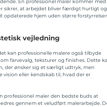
ldende. En professionel maler kommer med
er sikrer, at arbejdet bliver færdigt hurtigt o
it opdaterede hjem uden større forstyrrelser
tetisk vejledning
et kan professionelle malere også tilbyde
om farvevalg, teksturer og finishes. Dette k
m, der ønsker sig et særligt udtryk, men
vision eller kendskab til, hvad der er
 professionel maler den bedste buds at
rbedres gennem et veludført malerarbejde. D