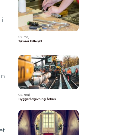
g
 i
07. maj
Tømrer hillerød
an
05. maj
Byggerådgivning Århus
et