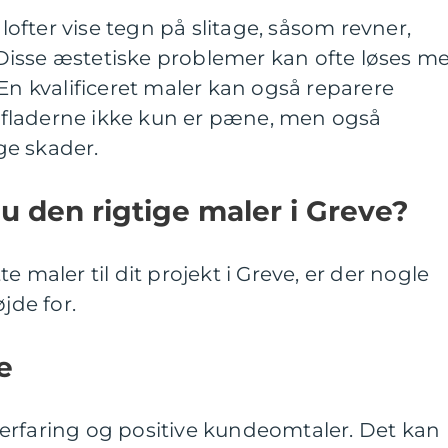
fter vise tegn på slitage, såsom revner,
e. Disse æstetiske problemer kan ofte løses m
 En kvalificeret maler kan også reparere
verfladerne ikke kun er pæne, men også
ge skader.
 den rigtige maler i Greve?
e maler til dit projekt i Greve, er der nogle
jde for.
e
erfaring og positive kundeomtaler. Det kan