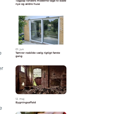
Tagpap randers moderne tage til både
nye og ældre huse
01. jun
e
Tømrer roskilde vælg rigtigt første
gang
er
12. maj
Bygningsaffald
e