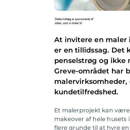
At invitere en maler
er en tillidssag. Det
penselstrøg og ikke m
Greve-området har b
malervirksomheder, 
kundetilfredshed.
Et malerprojekt kan være 
makeover af hele husets in
flere grunde til at hyre e