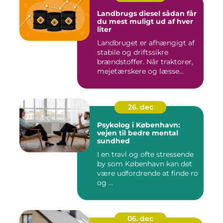
Landbrugs diesel sådan får
du mest muligt ud af hver
liter
Landbruget er afhængigt af
stabile og driftssikre
brændstoffer. Når traktorer,
mejetærskere og læsse...
26. dec
Psykolog i København:
vejen til bedre mental
sundhed
I en travl og ofte stressende
by som København kan det
være udfordrende at finde ro
og ...
06. dec