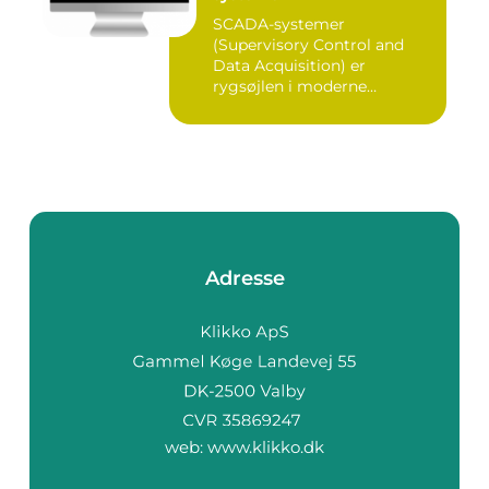
SCADA-systemer
(Supervisory Control and
Data Acquisition) er
rygsøjlen i moderne
industrielle...
Adresse
web:
www.klikko.dk