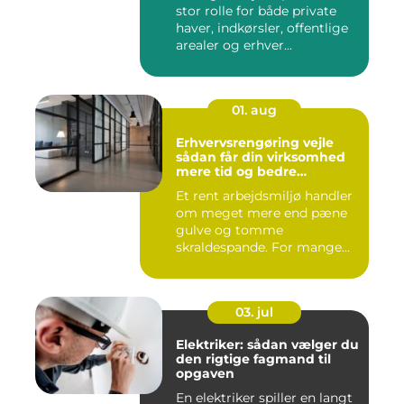
stor rolle for både private
haver, indkørsler, offentlige
arealer og erhver...
01. aug
Erhvervsrengøring vejle
sådan får din virksomhed
mere tid og bedre
arbejdsmiljø
Et rent arbejdsmiljø handler
om meget mere end pæne
gulve og tomme
skraldespande. For mange
virksomh...
03. jul
Elektriker: sådan vælger du
den rigtige fagmand til
opgaven
En elektriker spiller en langt