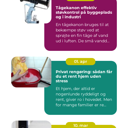
Tågekanon effektiv
støvkontrol på byggeplads
og i industri
En tågekanon bruges til at
bekæmpe støv ved at
sprøjte en fin tåge af vand
ud i luften. De små vandd...
01. apr
Privat rengøring: sådan får
du et rent hjem uden
stress
Et hjem, der altid er
nogenlunde ryddeligt og
rent, giver ro i hovedet. Men
for mange familier er re...
10. mar