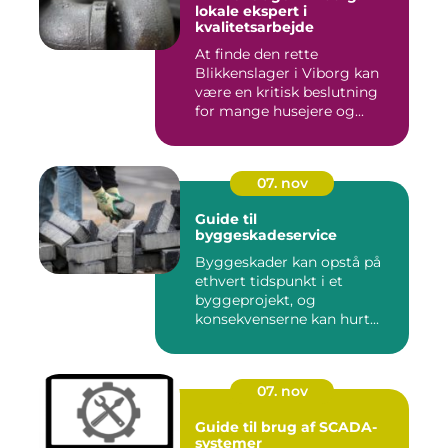
lokale ekspert i
kvalitetsarbejde
At finde den rette
Blikkenslager i Viborg kan
være en kritisk beslutning
for mange husejere og...
07. nov
Guide til
byggeskadeservice
Byggeskader kan opstå på
ethvert tidspunkt i et
byggeprojekt, og
konsekvenserne kan hurt...
07. nov
Guide til brug af SCADA-
systemer