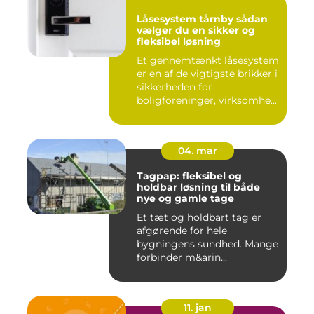
Låsesystem tårnby sådan
vælger du en sikker og
fleksibel løsning
Et gennemtænkt låsesystem
er en af de vigtigste brikker i
sikkerheden for
boligforeninger, virksomhe...
04. mar
Tagpap: fleksibel og
holdbar løsning til både
nye og gamle tage
Et tæt og holdbart tag er
afgørende for hele
bygningens sundhed. Mange
forbinder m&arin...
11. jan