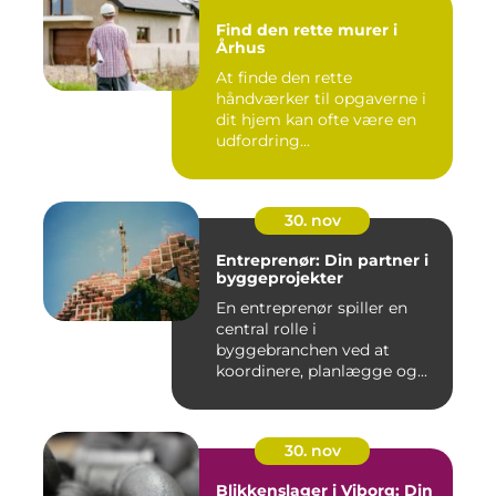
Find den rette murer i
Århus
At finde den rette
håndværker til opgaverne i
dit hjem kan ofte være en
udfordring...
30. nov
Entreprenør: Din partner i
byggeprojekter
En entreprenør spiller en
central rolle i
byggebranchen ved at
koordinere, planlægge og...
30. nov
Blikkenslager i Viborg: Din