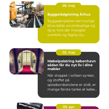
05. maj
Byggerådgivning Århus
Byggeprojekter kan hurtigt
blive både uoverskuelige og
dyre, hvis der mangler
overblik og faglig sty...
02. maj
Møbelpolstring københavn
sådan får du nyt liv i dine
møbler
Når stoppet i sofaen synker,
og stoffet på
spisebordsstolene er slidt, er
mange første tanke at købe...
05. apr