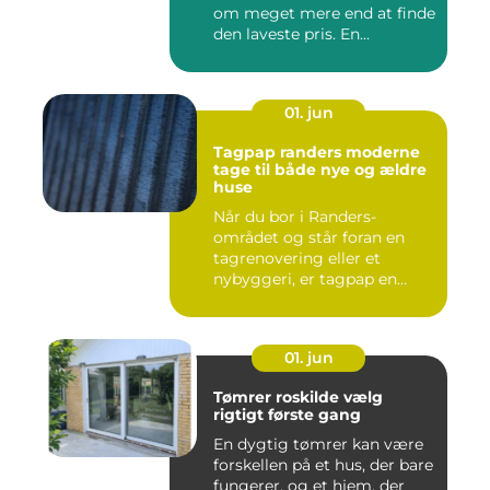
om meget mere end at finde
den laveste pris. En...
01. jun
Tagpap randers moderne
tage til både nye og ældre
huse
Når du bor i Randers-
området og står foran en
tagrenovering eller et
nybyggeri, er tagpap en
løsning...
01. jun
Tømrer roskilde vælg
rigtigt første gang
En dygtig tømrer kan være
forskellen på et hus, der bare
fungerer, og et hjem, der