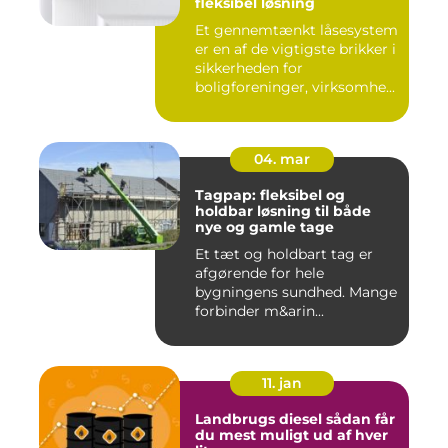
fleksibel løsning
Et gennemtænkt låsesystem
er en af de vigtigste brikker i
sikkerheden for
boligforeninger, virksomhe...
04. mar
Tagpap: fleksibel og
holdbar løsning til både
nye og gamle tage
Et tæt og holdbart tag er
afgørende for hele
bygningens sundhed. Mange
forbinder m&arin...
11. jan
Landbrugs diesel sådan får
du mest muligt ud af hver