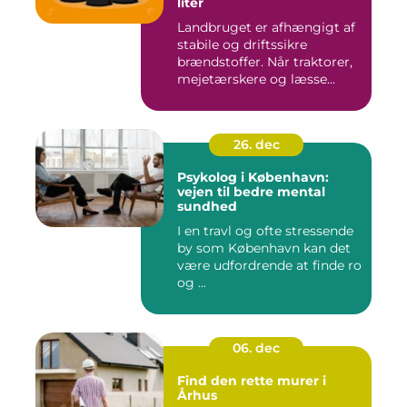
liter
Landbruget er afhængigt af
stabile og driftssikre
brændstoffer. Når traktorer,
mejetærskere og læsse...
26. dec
Psykolog i København:
vejen til bedre mental
sundhed
I en travl og ofte stressende
by som København kan det
være udfordrende at finde ro
og ...
06. dec
Find den rette murer i
Århus