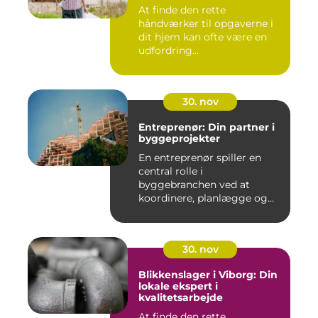
At finde den rette
håndværker til opgaverne i
dit hjem kan ofte være en
udfordring...
30. nov
Entreprenør: Din partner i
byggeprojekter
En entreprenør spiller en
central rolle i
byggebranchen ved at
koordinere, planlægge og...
30. nov
Blikkenslager i Viborg: Din
lokale ekspert i
kvalitetsarbejde
At finde den rette