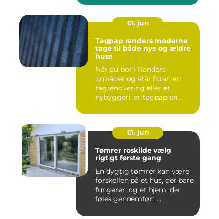
01. jun
Tagpap randers moderne
tage til både nye og ældre
huse
Når du bor i Randers-
området og står foran en
tagrenovering eller et
nybyggeri, er tagpap en
løsning...
01. jun
Tømrer roskilde vælg
rigtigt første gang
En dygtig tømrer kan være
forskellen på et hus, der bare
fungerer, og et hjem, der
føles gennemført ...