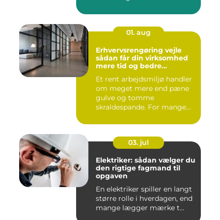
01. aug
Erhvervsrengøring vejle
sådan får din virksomhed
mere tid og bedre
arbejdsmiljø
Et rent arbejdsmiljø handler
om meget mere end pæne
gulve og tomme
skraldespande. For mange
virksomh...
03. jul
Elektriker: sådan vælger du
den rigtige fagmand til
opgaven
En elektriker spiller en langt
større rolle i hverdagen, end
mange lægger mærke t...