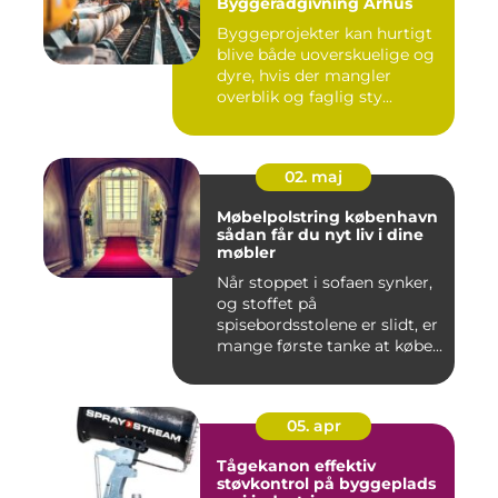
Byggerådgivning Århus
Byggeprojekter kan hurtigt
blive både uoverskuelige og
dyre, hvis der mangler
overblik og faglig sty...
02. maj
Møbelpolstring københavn
sådan får du nyt liv i dine
møbler
Når stoppet i sofaen synker,
og stoffet på
spisebordsstolene er slidt, er
mange første tanke at købe...
05. apr
Tågekanon effektiv
støvkontrol på byggeplads