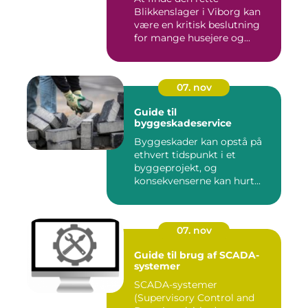
Blikkenslager i Viborg kan
være en kritisk beslutning
for mange husejere og...
07. nov
Guide til
byggeskadeservice
Byggeskader kan opstå på
ethvert tidspunkt i et
byggeprojekt, og
konsekvenserne kan hurt...
07. nov
Guide til brug af SCADA-
systemer
SCADA-systemer
(Supervisory Control and