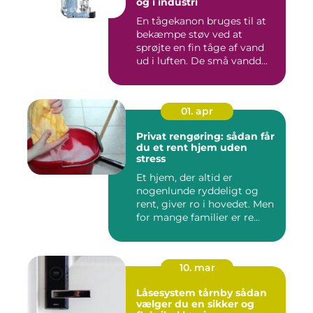
og i industri
En tågekanon bruges til at
bekæmpe støv ved at
sprøjte en fin tåge af vand
ud i luften. De små vandd...
01. apr
Privat rengøring: sådan får
du et rent hjem uden
stress
Et hjem, der altid er
nogenlunde ryddeligt og
rent, giver ro i hovedet. Men
for mange familier er re...
10. mar
Låsesystem tårnby sådan
vælger du en sikker og