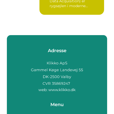
Data Acquisition) er
rygsøjlen i moderne
industrielle...
Adresse
web:
www.klikko.dk
Menu