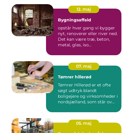
12. maj
Bygningsaffald
opstår hver gang vi bygger
nyt, renoverer eller river ned.
Det kan være træ, beton,
metal, glas, iso...
07. maj
Tømrer hillerød
Tømrer Hillerød er et ofte
søgt udtryk blandt
boligejere og virksomheder i
nordsjælland, som står ov...
05. maj