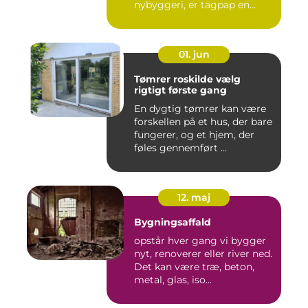
nybyggeri, er tagpap en
løsning...
01. jun
Tømrer roskilde vælg
rigtigt første gang
En dygtig tømrer kan være
forskellen på et hus, der bare
fungerer, og et hjem, der
føles gennemført ...
12. maj
Bygningsaffald
opstår hver gang vi bygger
nyt, renoverer eller river ned.
Det kan være træ, beton,
metal, glas, iso...