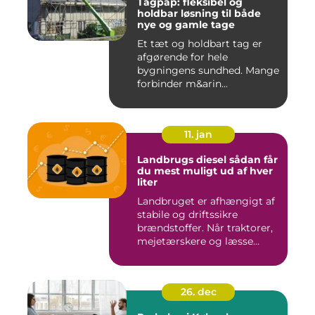
Tagpap: fleksibel og
holdbar løsning til både
nye og gamle tage
Et tæt og holdbart tag er
afgørende for hele
bygningens sundhed. Mange
forbinder m&arin...
11. jan
Landbrugs diesel sådan får
du mest muligt ud af hver
liter
Landbruget er afhængigt af
stabile og driftssikre
brændstoffer. Når traktorer,
mejetærskere og læsse...
26. dec