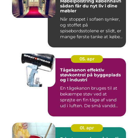
Møbelpolstring københavn
sådan får du nyt liv i dine
møbler
Når stoppet i sofaen synker,
og stoffet på
spisebordsstolene er slidt, er
mange første tanke at købe...
05. apr
Tågekanon effektiv
støvkontrol på byggeplads
og i industri
En tågekanon bruges til at
bekæmpe støv ved at
sprøjte en fin tåge af vand
ud i luften. De små vandd...
01. apr