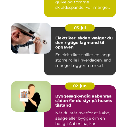
gulve og tomme
skraldespande. For mange
virksomh...
03. jul
Elektriker: sådan vælger du
den rigtige fagmand til
opgaven
En elektriker spiller en langt
større rolle i hverdagen, end
mange lægger mærke t...
02. jun
Byggesagkyndig aabenraa
sådan får du styr på husets
tilstand
Når du står overfor at købe,
sælge eller bygge om en
bolig i Aabenraa, kan