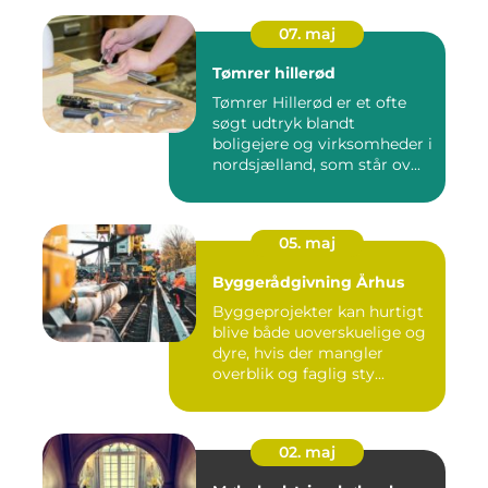
07. maj
Tømrer hillerød
Tømrer Hillerød er et ofte
søgt udtryk blandt
boligejere og virksomheder i
nordsjælland, som står ov...
05. maj
Byggerådgivning Århus
Byggeprojekter kan hurtigt
blive både uoverskuelige og
dyre, hvis der mangler
overblik og faglig sty...
02. maj