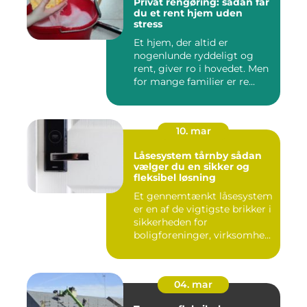
Privat rengøring: sådan får
du et rent hjem uden
stress
Et hjem, der altid er
nogenlunde ryddeligt og
rent, giver ro i hovedet. Men
for mange familier er re...
10. mar
Låsesystem tårnby sådan
vælger du en sikker og
fleksibel løsning
Et gennemtænkt låsesystem
er en af de vigtigste brikker i
sikkerheden for
boligforeninger, virksomhe...
04. mar