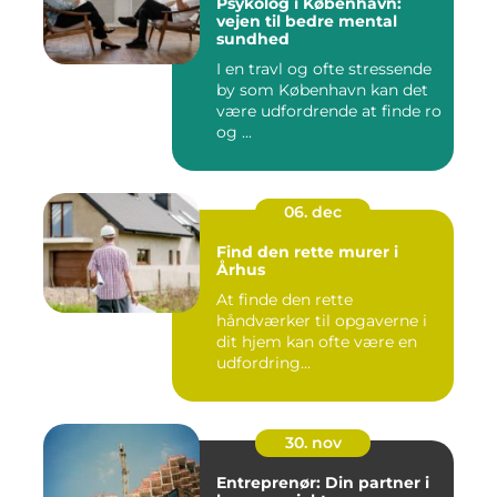
Psykolog i København:
vejen til bedre mental
sundhed
I en travl og ofte stressende
by som København kan det
være udfordrende at finde ro
og ...
06. dec
Find den rette murer i
Århus
At finde den rette
håndværker til opgaverne i
dit hjem kan ofte være en
udfordring...
30. nov
Entreprenør: Din partner i