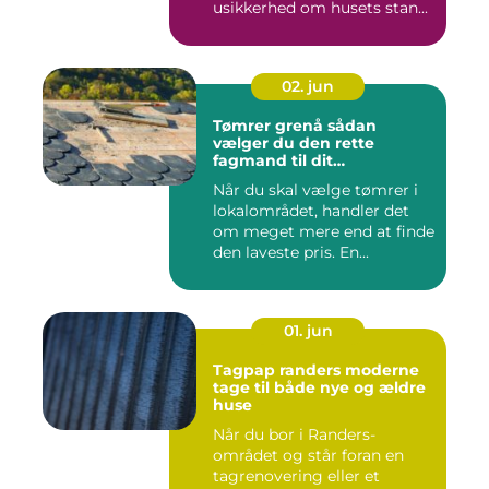
usikkerhed om husets stan...
02. jun
Tømrer grenå sådan
vælger du den rette
fagmand til dit
byggeprojekt
Når du skal vælge tømrer i
lokalområdet, handler det
om meget mere end at finde
den laveste pris. En...
01. jun
Tagpap randers moderne
tage til både nye og ældre
huse
Når du bor i Randers-
området og står foran en
tagrenovering eller et