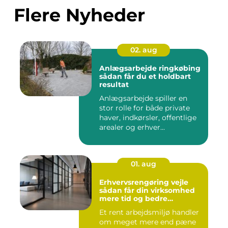
Flere Nyheder
02. aug
Anlægsarbejde ringkøbing
sådan får du et holdbart
resultat
Anlægsarbejde spiller en
stor rolle for både private
haver, indkørsler, offentlige
arealer og erhver...
01. aug
Erhvervsrengøring vejle
sådan får din virksomhed
mere tid og bedre
arbejdsmiljø
Et rent arbejdsmiljø handler
om meget mere end pæne