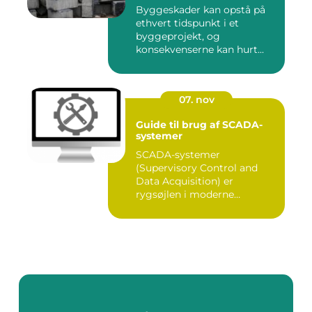
Byggeskader kan opstå på
ethvert tidspunkt i et
byggeprojekt, og
konsekvenserne kan hurt...
07. nov
Guide til brug af SCADA-
systemer
SCADA-systemer
(Supervisory Control and
Data Acquisition) er
rygsøjlen i moderne
industrielle...