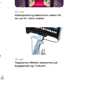
r
02. maj
Møbelpolstring københavn sådan får
du nyt liv i dine møbler
e
05. apr
Tågekanon effektiv støvkontrol på
byggeplads og i industri
gå