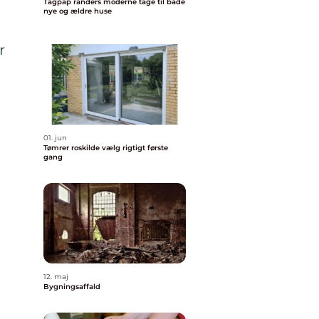
Tagpap randers moderne tage til både
nye og ældre huse
r
01. jun
Tømrer roskilde vælg rigtigt første
gang
12. maj
Bygningsaffald