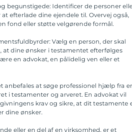
og begunstigede: Identificer de personer ell
at efterlade dine ejendele til. Overvej også,
n fond eller støtte velgørende formål.
mentsfuldbyrder: Vælg en person, der skal
e, at dine ønsker i testamentet efterfølges
ære en advokat, en pålidelig ven eller et
t anbefales at søge professionel hjælp fra e
ret i testamenter og arveret. En advokat vil
ivningens krav og sikre, at dit testamente 
er dine ønsker.
de eller en del af en virksomhed, er et