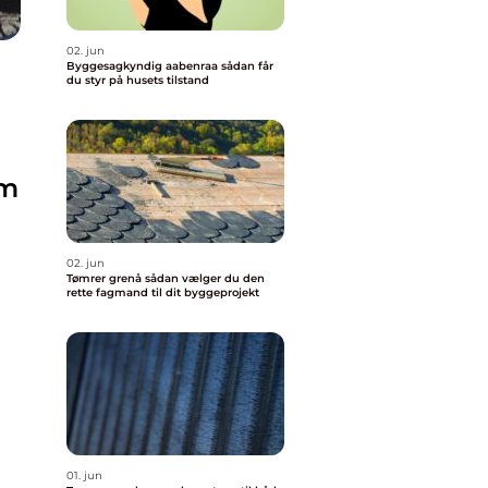
02. jun
Byggesagkyndig aabenraa sådan får
du styr på husets tilstand
om
02. jun
Tømrer grenå sådan vælger du den
rette fagmand til dit byggeprojekt
01. jun