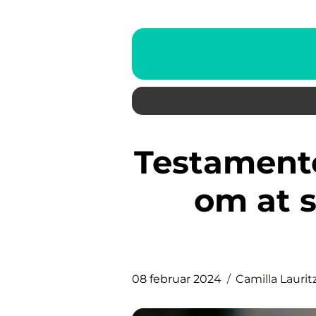
Testamente: Hvad du skal vide
om at s
08 februar 2024
Camilla Laurit