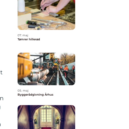
07. maj
Tømrer hillerød
t
05. maj
Byggerådgivning Århus
an
g
n