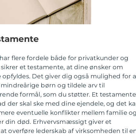
estamente
har flere fordele både for privatkunder og
 sikrer et testamente, at dine ønsker om
 opfyldes. Det giver dig også mulighed for a
mindreårige børn og tildele arv til
ørende formål, som du støtter. Et testamente
vad der skal ske med dine ejendele, og det k
ere eventuelle konflikter mellem familie o
 din død. Erhvervsmæssigt giver et
at overføre lederskab af virksomheden til e