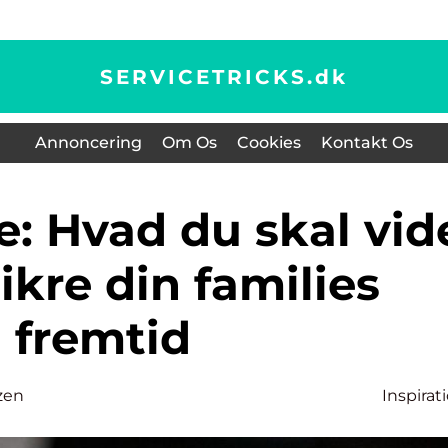
SERVICETRICKS.
dk
Annoncering
Om Os
Cookies
Kontakt Os
ikre din families
fremtid
zen
Inspirat