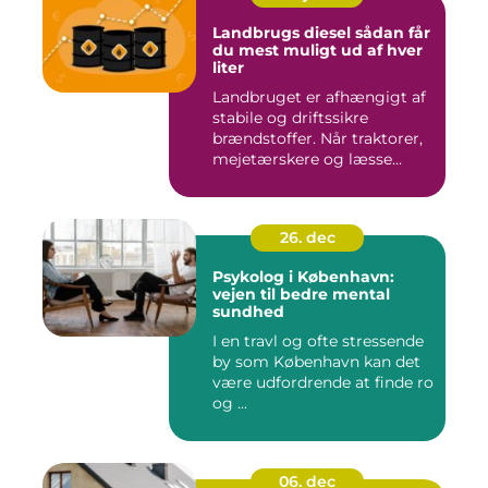
Landbrugs diesel sådan får
du mest muligt ud af hver
liter
Landbruget er afhængigt af
stabile og driftssikre
brændstoffer. Når traktorer,
mejetærskere og læsse...
26. dec
Psykolog i København:
vejen til bedre mental
sundhed
I en travl og ofte stressende
by som København kan det
være udfordrende at finde ro
og ...
06. dec