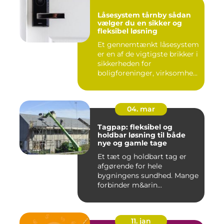
Låsesystem tårnby sådan
vælger du en sikker og
fleksibel løsning
Et gennemtænkt låsesystem
er en af de vigtigste brikker i
sikkerheden for
boligforeninger, virksomhe...
04. mar
Tagpap: fleksibel og
holdbar løsning til både
nye og gamle tage
Et tæt og holdbart tag er
afgørende for hele
bygningens sundhed. Mange
forbinder m&arin...
11. jan