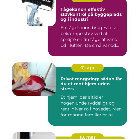
Tågekanon effektiv
støvkontrol på byggeplads
og i industri
En tågekanon bruges til at
bekæmpe støv ved at
sprøjte en fin tåge af vand
ud i luften. De små vandd...
01. apr
Privat rengøring: sådan får
du et rent hjem uden
stress
Et hjem, der altid er
nogenlunde ryddeligt og
rent, giver ro i hovedet. Men
for mange familier er re...
10. mar