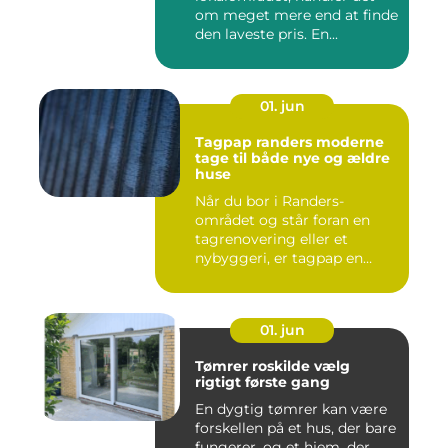
om meget mere end at finde
den laveste pris. En...
01. jun
Tagpap randers moderne
tage til både nye og ældre
huse
Når du bor i Randers-
området og står foran en
tagrenovering eller et
nybyggeri, er tagpap en
løsning...
01. jun
Tømrer roskilde vælg
rigtigt første gang
En dygtig tømrer kan være
forskellen på et hus, der bare
fungerer, og et hjem, der