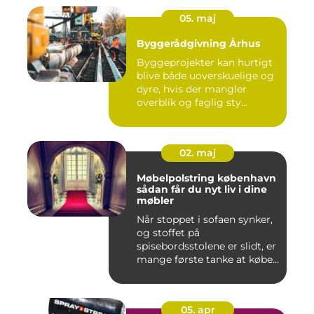
05. maj
Byggerådgivning Århus
Byggeprojekter kan hurtigt
blive både uoverskuelige og
dyre, hvis der mangler
overblik og faglig sty...
02. maj
Møbelpolstring københavn
sådan får du nyt liv i dine
møbler
Når stoppet i sofaen synker,
og stoffet på
spisebordsstolene er slidt, er
mange første tanke at købe...
05. apr