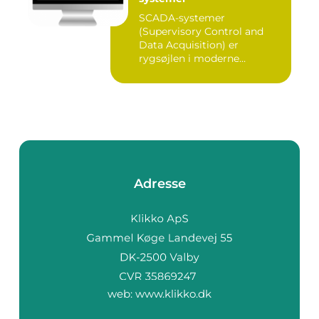
SCADA-systemer
(Supervisory Control and
Data Acquisition) er
rygsøjlen i moderne
industrielle...
Adresse
web:
www.klikko.dk