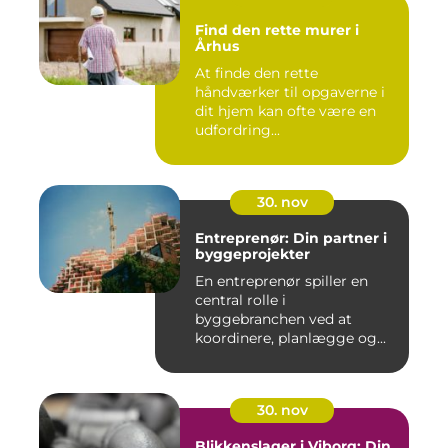
Find den rette murer i
Århus
At finde den rette
håndværker til opgaverne i
dit hjem kan ofte være en
udfordring...
30. nov
Entreprenør: Din partner i
byggeprojekter
En entreprenør spiller en
central rolle i
byggebranchen ved at
koordinere, planlægge og...
30. nov
Blikkenslager i Viborg: Din