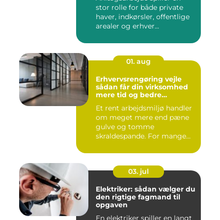
stor rolle for både private
haver, indkørsler, offentlige
arealer og erhver...
01. aug
Erhvervsrengøring vejle
sådan får din virksomhed
mere tid og bedre
arbejdsmiljø
Et rent arbejdsmiljø handler
om meget mere end pæne
gulve og tomme
skraldespande. For mange
virksomh...
03. jul
Elektriker: sådan vælger du
den rigtige fagmand til
opgaven
En elektriker spiller en langt