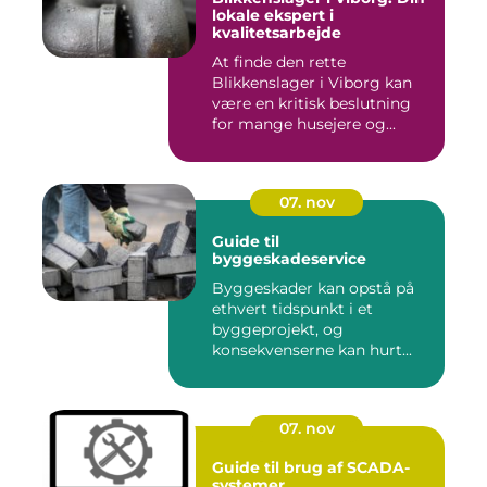
lokale ekspert i
kvalitetsarbejde
At finde den rette
Blikkenslager i Viborg kan
være en kritisk beslutning
for mange husejere og...
07. nov
Guide til
byggeskadeservice
Byggeskader kan opstå på
ethvert tidspunkt i et
byggeprojekt, og
konsekvenserne kan hurt...
07. nov
Guide til brug af SCADA-
systemer