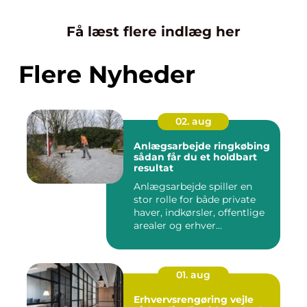
Få læst flere indlæg her
Flere Nyheder
02. aug
Anlægsarbejde ringkøbing
sådan får du et holdbart
resultat
Anlægsarbejde spiller en
stor rolle for både private
haver, indkørsler, offentlige
arealer og erhver...
01. aug
Erhvervsrengøring vejle