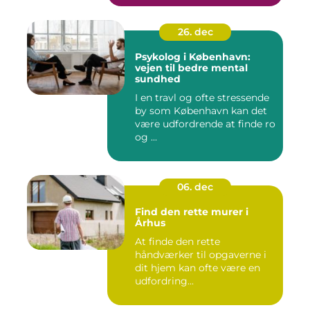
26. dec
Psykolog i København:
vejen til bedre mental
sundhed
I en travl og ofte stressende
by som København kan det
være udfordrende at finde ro
og ...
06. dec
Find den rette murer i
Århus
At finde den rette
håndværker til opgaverne i
dit hjem kan ofte være en
udfordring...