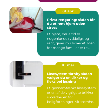
01. apr
Privat rengøring: sådan får
du et rent hjem uden
stress
Et hjem, der altid er
nogenlunde ryddeligt og
rent, giver ro i hovedet. Men
for mange familier er re...
10. mar
Låsesystem tårnby sådan
vælger du en sikker og
fleksibel løsning
Et gennemtænkt låsesystem
er en af de vigtigste brikker i
sikkerheden for
boligforeninger, virksomhe...