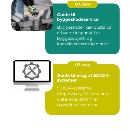
07. nov
Guide til
byggeskadeservice
Byggeskader kan opstå på
ethvert tidspunkt i et
byggeprojekt, og
konsekvenserne kan hurt...
07. nov
Guide til brug af SCADA-
systemer
SCADA-systemer
(Supervisory Control and
Data Acquisition) er
rygsøjlen i moderne
industrielle...