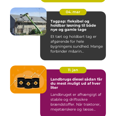
04. mar
Tagpap: fleksibel og
holdbar løsning til både
nye og gamle tage
Et tæt og holdbart tag er
afgørende for hele
bygningens sundhed. Mange
forbinder m&arin...
11. jan
Landbrugs diesel sådan får
du mest muligt ud af hver
liter
Landbruget er afhængigt af
stabile og driftssikre
brændstoffer. Når traktorer,
mejetærskere og læsse...