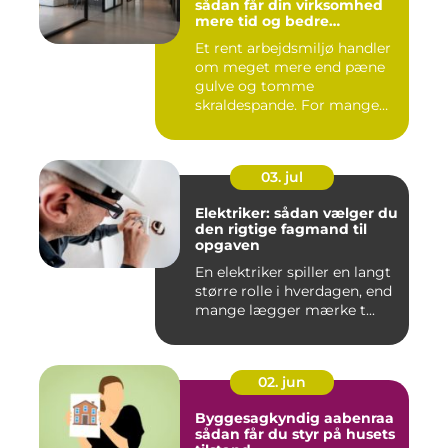
sådan får din virksomhed
mere tid og bedre
arbejdsmiljø
Et rent arbejdsmiljø handler
om meget mere end pæne
gulve og tomme
skraldespande. For mange
virksomh...
03. jul
Elektriker: sådan vælger du
den rigtige fagmand til
opgaven
En elektriker spiller en langt
større rolle i hverdagen, end
mange lægger mærke t...
02. jun
Byggesagkyndig aabenraa
sådan får du styr på husets