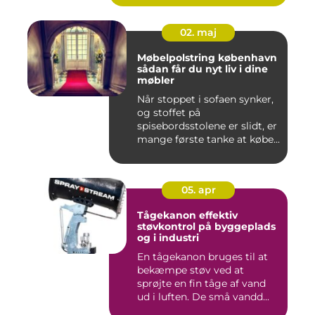
02. maj
Møbelpolstring københavn
sådan får du nyt liv i dine
møbler
Når stoppet i sofaen synker,
og stoffet på
spisebordsstolene er slidt, er
mange første tanke at købe...
05. apr
Tågekanon effektiv
støvkontrol på byggeplads
og i industri
En tågekanon bruges til at
bekæmpe støv ved at
sprøjte en fin tåge af vand
ud i luften. De små vandd...