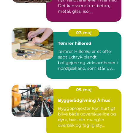
Det kan være træ, beton,
metal, glas, iso...
07. maj
Tømrer hillerød
Tømrer Hillerød er et ofte
søgt udtryk blandt
boligejere og virksomheder i
nordsjælland, som står ov...
05. maj
Byggerådgivning Århus
Byggeprojekter kan hurtigt
blive både uoverskuelige og
dyre, hvis der mangler
overblik og faglig sty...