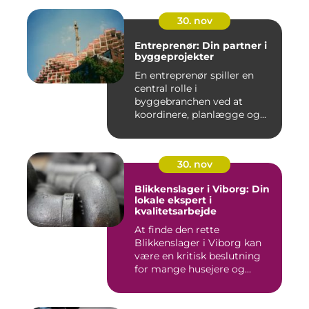
30. nov
Entreprenør: Din partner i
byggeprojekter
En entreprenør spiller en
central rolle i
byggebranchen ved at
koordinere, planlægge og...
30. nov
Blikkenslager i Viborg: Din
lokale ekspert i
kvalitetsarbejde
At finde den rette
Blikkenslager i Viborg kan
være en kritisk beslutning
for mange husejere og...