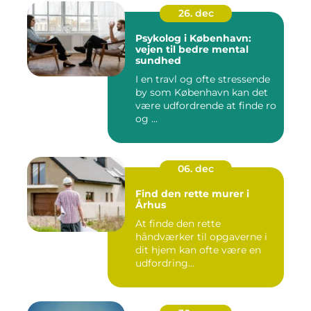
26. dec
Psykolog i København:
vejen til bedre mental
sundhed
I en travl og ofte stressende
by som København kan det
være udfordrende at finde ro
og ...
06. dec
Find den rette murer i
Århus
At finde den rette
håndværker til opgaverne i
dit hjem kan ofte være en
udfordring...