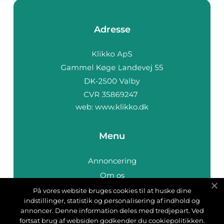
Adresse
web:
www.klikko.dk
Menu
Annoncering
Om os
Cookies
På vores website bruges cookies til at huske dine
indstillinger, statistik og personalisering af indhold og
Kontakt os
annoncer. Denne information deles med tredjepart. Ved
Sitemap
fortsat brug af websiden godkender du cookiepolitikken.