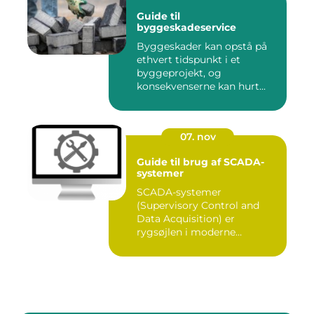
Guide til
byggeskadeservice
Byggeskader kan opstå på
ethvert tidspunkt i et
byggeprojekt, og
konsekvenserne kan hurt...
07. nov
Guide til brug af SCADA-
systemer
SCADA-systemer
(Supervisory Control and
Data Acquisition) er
rygsøjlen i moderne
industrielle...