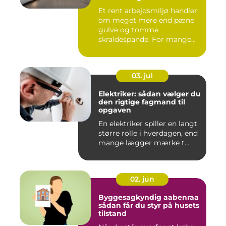
arbejdsmiljø
Et rent arbejdsmiljø handler
om meget mere end pæne
gulve og tomme
skraldespande. For mange
virksomh...
03. jul
Elektriker: sådan vælger du
den rigtige fagmand til
opgaven
En elektriker spiller en langt
større rolle i hverdagen, end
mange lægger mærke t...
02. jun
Byggesagkyndig aabenraa
sådan får du styr på husets
tilstand