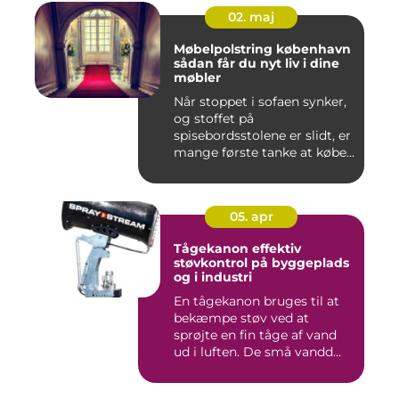
02. maj
Møbelpolstring københavn
sådan får du nyt liv i dine
møbler
Når stoppet i sofaen synker,
og stoffet på
spisebordsstolene er slidt, er
mange første tanke at købe...
05. apr
Tågekanon effektiv
støvkontrol på byggeplads
og i industri
En tågekanon bruges til at
bekæmpe støv ved at
sprøjte en fin tåge af vand
ud i luften. De små vandd...