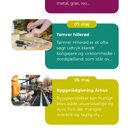
metal, glas, iso...
07. maj
Tømrer hillerød
Tømrer Hillerød er et ofte
søgt udtryk blandt
boligejere og virksomheder i
nordsjælland, som står ov...
05. maj
Byggerådgivning Århus
Byggeprojekter kan hurtigt
blive både uoverskuelige og
dyre, hvis der mangler
overblik og faglig sty...