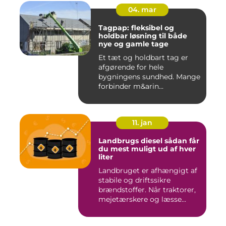
04. mar
Tagpap: fleksibel og
holdbar løsning til både
nye og gamle tage
Et tæt og holdbart tag er
afgørende for hele
bygningens sundhed. Mange
forbinder m&arin...
11. jan
Landbrugs diesel sådan får
du mest muligt ud af hver
liter
Landbruget er afhængigt af
stabile og driftssikre
brændstoffer. Når traktorer,
mejetærskere og læsse...