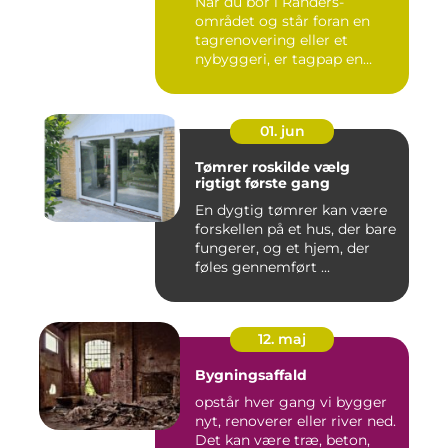
Når du bor i Randers-
området og står foran en
tagrenovering eller et
nybyggeri, er tagpap en
løsning...
01. jun
Tømrer roskilde vælg
rigtigt første gang
En dygtig tømrer kan være
forskellen på et hus, der bare
fungerer, og et hjem, der
føles gennemført ...
12. maj
Bygningsaffald
opstår hver gang vi bygger
nyt, renoverer eller river ned.
Det kan være træ, beton,