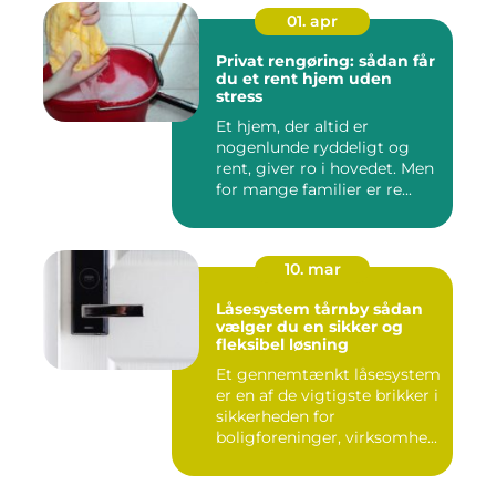
01. apr
Privat rengøring: sådan får
du et rent hjem uden
stress
Et hjem, der altid er
nogenlunde ryddeligt og
rent, giver ro i hovedet. Men
for mange familier er re...
10. mar
Låsesystem tårnby sådan
vælger du en sikker og
fleksibel løsning
Et gennemtænkt låsesystem
er en af de vigtigste brikker i
sikkerheden for
boligforeninger, virksomhe...