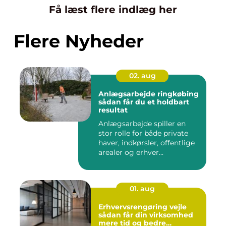
Få læst flere indlæg her
Flere Nyheder
02. aug
Anlægsarbejde ringkøbing
sådan får du et holdbart
resultat
Anlægsarbejde spiller en
stor rolle for både private
haver, indkørsler, offentlige
arealer og erhver...
01. aug
Erhvervsrengøring vejle
sådan får din virksomhed
mere tid og bedre